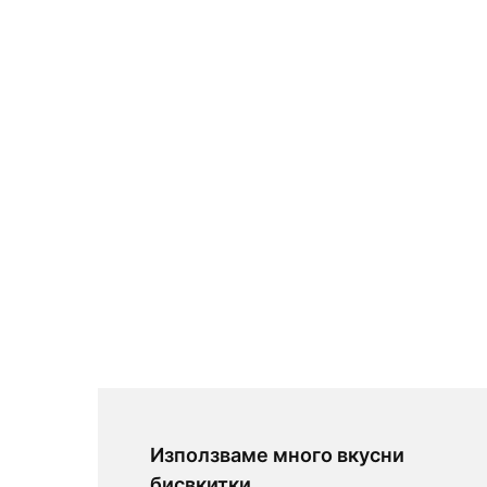
Използваме много вкусни
бисвкитки