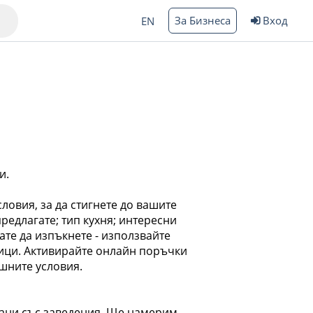
За Бизнеса
Вход
EN
Варна
и.
овия, за да стигнете до вашите
редлагате; тип кухня; интересни
ргас
кате да изпъкнете - използвайте
ници. Активирайте онлайн поръчки
ашните условия.
зани със заведения. Ще намерим