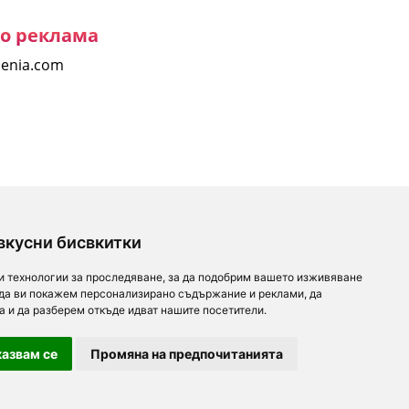
но реклама
denia.com
вкусни бисвкитки
За партньори
За нас
Последвайте ни
и технологии за проследяване, за да подобрим вашето изживяване
Добави заведение
Дейност
 да ви покажем персонализирано съдържание и реклами, да
а и да разберем откъде идват нашите посетители.
Партньори
Контакти
order.bg
Реклама
For Investors
азвам се
Промяна на предпочитанията
booky.bg
F.A.Q.
Digitalno Menu