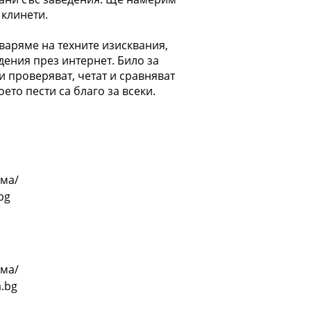
 клинети.
варяме на техните изисквания,
дения през интернет. Било за
и проверяват, четат и сравняват
ето пести са благо за всеки.
ама/
bg
ама/
.bg