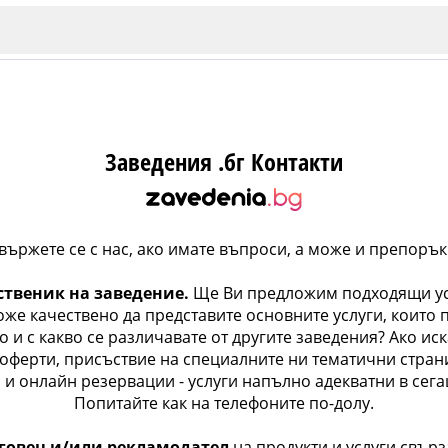
Заведения .бг Контакти
вържете се с нас, ако имате въпроси, а може и препорък
ИЯ
В. Търново
бственик на заведение.
Ще Ви предложим подходящи усл
же качествено да представите основните услуги, които п
Бу
о и с какво се различавате от другите заведения? Ако ис
Пловдив
оферти, присъствие на специалните ни тематични стра
о и онлайн резервации - услуги напълно адекватни в сег
Попитайте как на телефоните по-долу.
ско
ърговец и/или рекламодател
на продукти и услуги свър