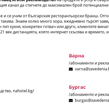
ия канал да стигнете до максимален брой потенциални
е и се учим от българския ресторантьорски бранш. Отго
 такива. Знаем колко много хора, ежедневно търсят заве
тип кухня, конкретен готвач или друго, клиентите винаг
21 век дистанцията, която интернет скъсява и времето, ко
Варна
/абонаменти и рекл
varna@zavedenia.
Бургас
дство, nahotel.bg/
/абонаменти и рекл
burgas@zavedenia