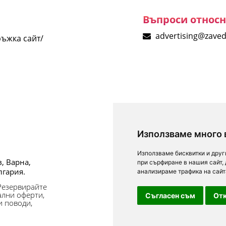
Въпроси относ
advertising@zave
ъжка сайт/
Използваме много 
За посетители
Използваме бисквитки и друг
в, Варна,
Условия за ползване
при сърфиране в нашия сайт,
лгария.
анализираме трафика на сайт
Лични данни
 Резервирайте
Обратна връзка
ални оферти,
Съгласен съм
Отк
и поводи,