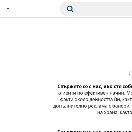
Избери Град
Zavedenia Начало
София
Пловдив
Варна
С
СОФ
Бургас
В. Търново
Свържете се с нас, ако сте со
клиенти по ефективен начин. Мо
Банско
факти около дейността Ви, какт
Всички останали
допълнително реклама с банери, 
на храна, какт
Бан
Свържете се с нас, ако сте т