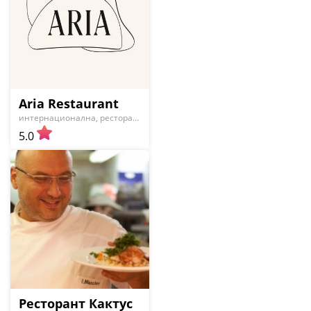
Aria Restaurant
интернационална, ресторанти
5.0
Ресторант Кактус