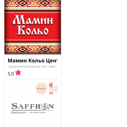
Мамин Кольо Център, механа в София
средиземноморска, ресторанти
5.0