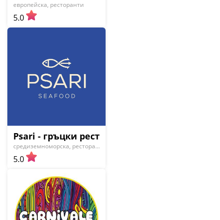
европейска, ресторанти
5.0
Psari - гръцки ресторант
средиземноморска, ресторанти
5.0