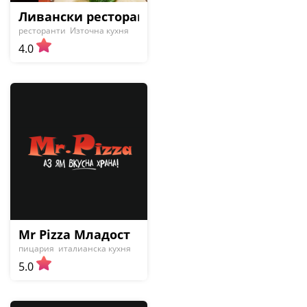
Ливански ресторант ФИНИКИЯ
ресторанти
Източна кухня
4.0
Mr Pizza Младост
пицария
италианска кухня
5.0