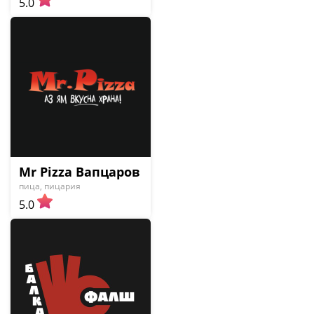
5.0
Mr Pizza Вапцаров
пица, пицария
5.0