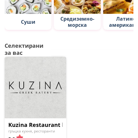
Средиземно-
Латино-
Суши
морска
американс
Селектирани
за вас
Kuzina Restaurant by Stefanos Stamidis
гръцка кухня, ресторанти