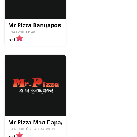
Mr Pizza Вапцаров
пицария
пица
5.0
Mr Pizza Мол Парадайс
пицария
българска кухня
5.0