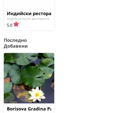
Индийски ресторант Шафран | Saffron Indi
индийска кухня, ресторанти
5.0
Последно
Добавени
Borisova Gradina Park