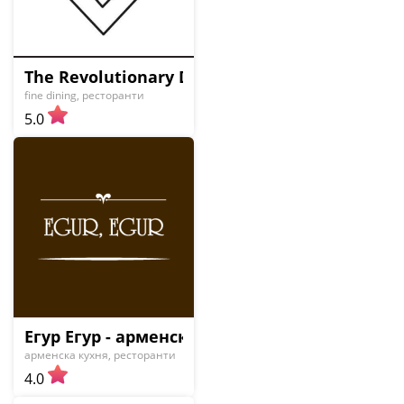
The Revolutionary Dining Room & Bar
fine dining, ресторанти
5.0
Егур Егур - арменски ресторант
арменска кухня, ресторанти
4.0