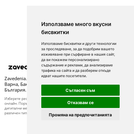
Използваме много вкусни
бисвкитки
Използваме бисквитки и други технологии
за проследяване, за да подобрим вашето
изживяване при сърфиране в нашия сайт,
да ви покажем персонализирано
съдържание и реклами, да анализираме
© 2025
трафика на сайта и да разберем откъде
идват нашите посетители.
Zavedenia.bg - каталог за заведения София, Пловдив,
Варна, Банско. Актуална информация за заведенията в
България.
Съгласен съм
Изберете ресторант, бар, клуб, механа или пицария. Резервирайте маса
Отказвам се
онлайн. Поръчайте храна за вкъщи. Вижте актуални оферти, събития,
дигитални менюта. Ресторанти за специални поводи, ресторанти с
различен тип кухня.
Промяна на предпочитанията
За посетители