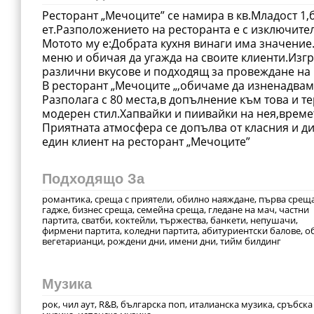
Ресторант „Мечоците” се намира в кв.Младост 1,б
ет.Разположението на ресторанта е с изключите
Мотото му е:Добрата кухня винаги има значение
меню и обичая да угажда на своите клиенти.Изгр
различни вкусове и подходящ за провеждане на
В ресторант „Мечоците „,обичаме да изненадваме
Разполага с 80 места,в допълнение към това и те
модерен стил.Хапвайки и пиивайки на нея,време
Приятната атмосфера се допълва от класния и д
Подходящо За
романтика, среща с приятели, обилно наяждане, първа среща
гадже, бизнес среща, семейна среща, гледане на мач, частни
партита, сватби, коктейли, тържества, банкети, непушачи,
фирмени партита, коледни партита, абитуриентски балове, об
вегетарианци, рождени дни, имени дни, тийм билдинг
Музика
рок, чил аут, R&B, българска поп, италианска музика, сръбска