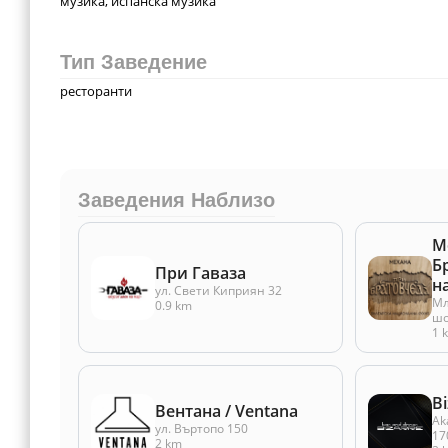
музика, испанска музика
Тип Заведение
ресторанти
Заведения Наблизо
М
Б
При Гаваза
н
ул. Свети Киприян 32
Мл
0.9 km
шо
1 
Bi
Вентана / Ventana
Ak
ул. Въртопо 150
17
2 km