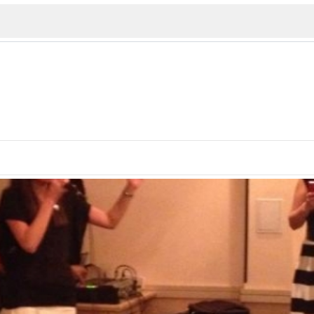
ИЯ
В. Търново
Бу
Пловдив
ско