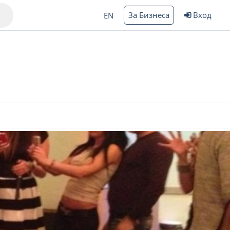
За Бизнеса
Вход
EN
Варна
ргас