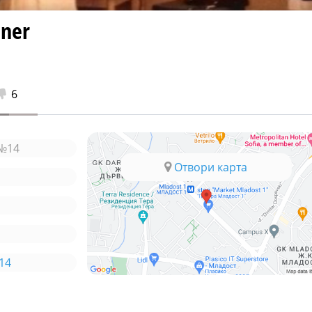
ner
6
 №14
Отвори карта
14