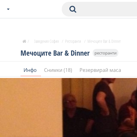
Избери Град
Zavedenia Начало
/
Заведения София
/
Ресторанти
/
Мечоците Bar & Dinner
София
Мечоците Bar & Dinner
ресторанти
Пловдив
Варна
Инфо
Снимки (18)
Резервирай маса
СОФ
Бургас
В. Търново
Банско
Всички останали
Бан