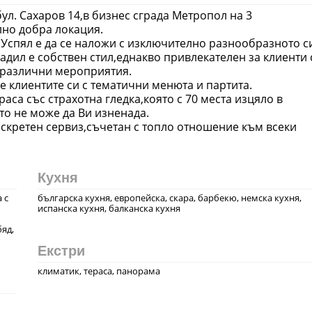
ул. Сахаров 14,в бизнес сграда Метропол на 3
лно добра локация.
.Успял е да се наложи с изключително разнообразното с
адил е собствен стил,еднакво привлекателен за клиенти 
 различни мероприятия.
 клиентите си с тематични менюта и партита.
раса със страхотна гледка,която с 70 места изцяло в
то не може да Ви изненада.
искретен сервиз,съчетан с топло отношение към всеки
Кухня
 с
българска кухня, европейска, скара, барбекю, немска кухня,
испанска кухня, балканска кухня
яд,
Екстри
климатик, тераса, панорама