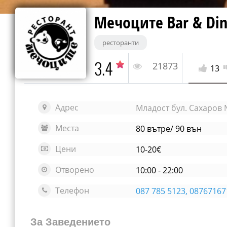
Мечоците Bar & Din
ресторанти
3.4
21873
13
Адрес
Младост бул. Сахаров
Места
80 вътре/ 90 вън
Цени
10-20€
Отворено
10:00 - 22:00
Телефон
087 785 5123, 08767167
За Заведението