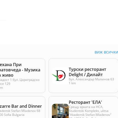
виж всичк
ехана При
Турски ресторант
ратовчеда - Музика
Delight / Дилайт
а живо
бул. Александър Малинов 63
адост 1 бул. Цариградско
1 km
се 129
km
Ресторант 'ЕЛА'
zarre Bar and Dinner
Срещу арката на НСА,
ademik Stefan Mladenov 68
Studentski Kompleks, ulitsa
00 Sofia Bulgaria
"Akademik Stefan Mladenov"