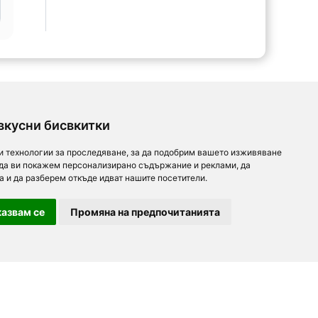
вкусни бисвкитки
и технологии за проследяване, за да подобрим вашето изживяване
 да ви покажем персонализирано съдържание и реклами, да
а и да разберем откъде идват нашите посетители.
азвам се
Промяна на предпочитанията