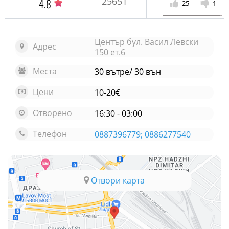
25651
4.8
25
1
Център бул. Васил Левски
Адрес
150 ет.6
Места
30 вътре/ 30 вън
Цени
10-20€
Отворено
16:30 - 03:00
Телефон
0887396779; 0886277540
Отвори карта