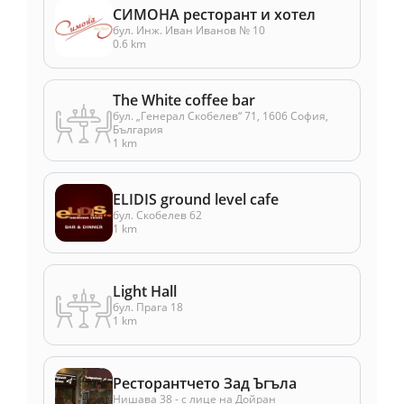
СИМОНА ресторант и хотел
бул. Инж. Иван Иванов № 10
0.6 km
The White coffee bar
бул. „Генерал Скобелев“ 71, 1606 София,
България
1 km
ELIDIS ground level cafe
бул. Скобелев 62
1 km
Light Hall
бул. Прага 18
1 km
Ресторантчето Зад Ъгъла
Нишава 38 - с лице на Дойран