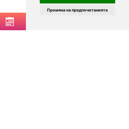
Промяна на предпочитанията
РЕЗЕРВИРАЙ МАСА
© 2025
Zavedenia.bg - каталог за заведения София, Пловдив,
Варна, Банско. Актуална информация за заведенията в
България.
Изберете ресторант, бар, клуб, механа или пицария. Резервирайте маса
онлайн. Поръчайте храна за вкъщи. Вижте актуални оферти, събития,
дигитални менюта. Ресторанти за специални поводи, ресторанти с
различен тип кухня.
За посетители