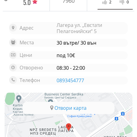
7960
5.0
2
0
Лагера ул. „Евстати
Адрес
Пелагонийски“ 5
Места
30 вътре/ 30 вън
Цени
под 10€
Отворено
08:30 - 22:00
Телефон
0893454777
Отвори карта