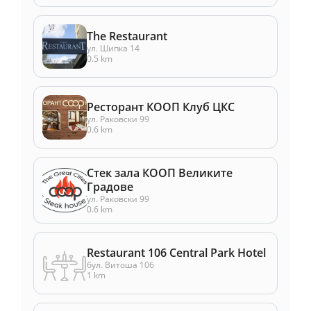
The Restaurant
ул. Шипка 14
0.5 km
Ресторант КООП Клуб ЦКС
ул. Раковски 99
0.6 km
Стек зала КООП Великите
Градове
ул. Раковски 99
0.6 km
Restaurant 106 Central Park Hotel
бул. Витоша 106
1 km