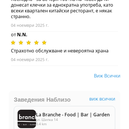
донесат клечки за еднократна употреба, като
всеки квартален китайски ресторант, е някак
странно.
04 ноември 2025 г.
от
N.N.
Страхотно обслужване и невероятна храна
04 ноември 2025 г.
Виж Всички
виж всички
Заведения Наблизо
La Branche - Food | Bar | Garden
ул. Шипка 14
0.4 km