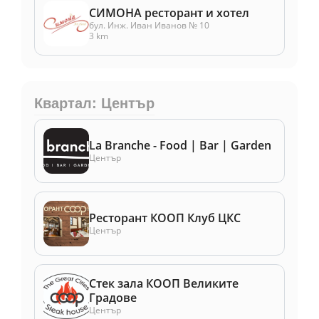
СИМОНА ресторант и хотел
бул. Инж. Иван Иванов № 10
3 km
Квартал: Център
La Branche - Food | Bar | Garden
Център
Ресторант КООП Клуб ЦКС
Център
Стек зала КООП Великите
Градове
Център