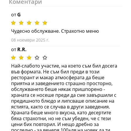
Коментари
от
G
Чудесно обслужване. Страхотно меню
08 ноември 2025 г.
от
R.R.
Най-слабото участие, на което съм бил досега
във формата. Не съм бил преди в този
ресторант и макар атмосферата да беше
приятна и заведението страшно просторно,
обслужването беше някак пришпорено -
храната се носеше преди да сме завършили с
предишното блюдо и липсваше описание на
ястията, както се случва в други заведения.
Храната беше много вкусна, като десертите
бяха страхотни, но не съм убеден, че с тези
цени бих повторил. И нещо дребно за
последно - за вечеря 100+лв на човек да ти