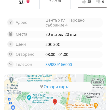
32704
5.0
55
0
Център пл. Народно
Адрес
събрание 4
Места
80 вътре/ 20 вън
Цени
20€-30€
Отворено
08:00 - 01:00
Телефон
359889166000
Отвори карта