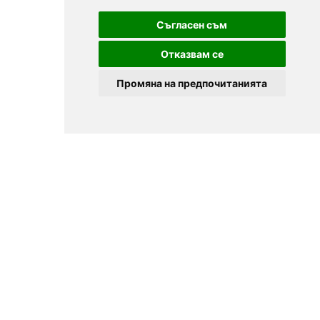
Съгласен съм
Отказвам се
Промяна на предпочитанията
© 2025
Zavedenia.bg - каталог за заведения София, Пловдив,
Варна, Банско. Актуална информация за заведенията в
България.
Изберете ресторант, бар, клуб, механа или пицария. Резервирайте маса
онлайн. Поръчайте храна за вкъщи. Вижте актуални оферти, събития,
дигитални менюта. Ресторанти за специални поводи, ресторанти с