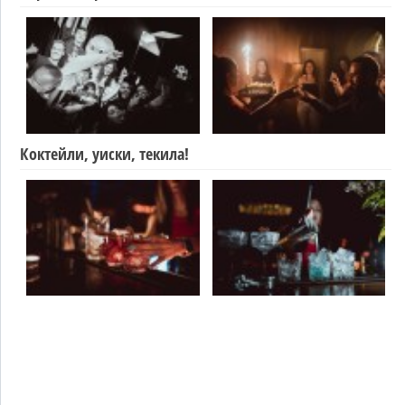
Коктейли, уиски, текила!