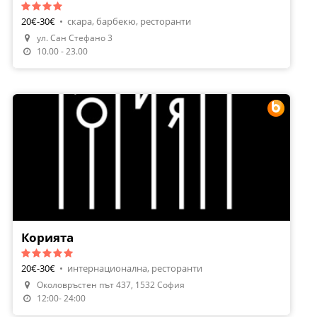
20€-30€
•
скара, барбекю, ресторанти
ул. Сан Стефано 3
Направи Резервация
10.00 - 23.00
Корията
20€-30€
•
интернационална, ресторанти
Околовръстен път 437, 1532 София
Направи Резервация
12:00- 24:00