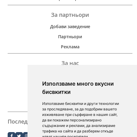
За партньори
Добави заведение
Партньори
Реклама
За нас
Дейност
Използваме много вкусни
Контакти
бисвкитки
For Investors
Използваме бисквитки и други технологии
F.A.Q.
за проследяване, за да подобрим вашето
изживяване при сърфиране в нашия сайт,
Последвайте ни
да ви покажем персонализирано
съдържание и реклами, да анализираме
order.bg
трафика на сайта и да разберем откъде
идват нашите посетители.