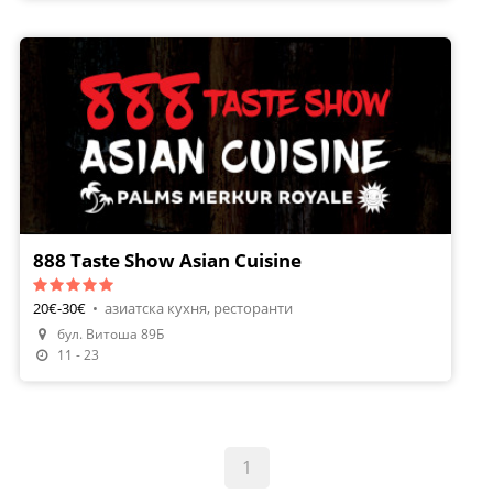
888 Taste Show Asian Cuisine
20€-30€
•
азиатска кухня, ресторанти
бул. Витоша 89Б
11 - 23
1