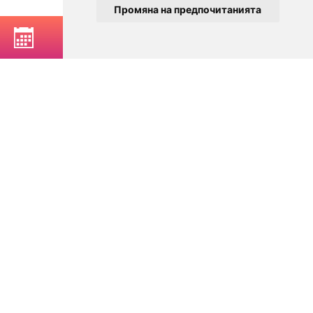
Промяна на предпочитанията
BOOK A TABLE
© 2025
Zavedenia.bg - online catalog for restaurants and bars in
Sofia, Plovdiv, Varna, Bansko
Choose a restaurant, bar, club, tavern, pizzeria. Book a table. See current
offers and events. Restaurants for special occasions, with different types
of cuisine.
For clients
Terms of Use
Personal Data