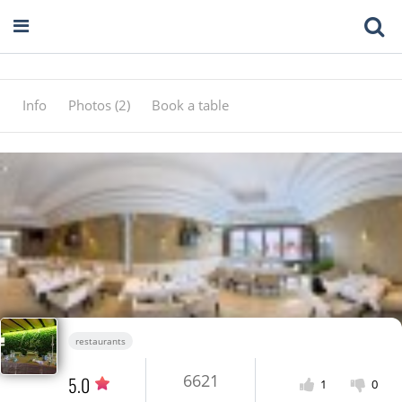
Info
Photos (2)
Book a table
restaurants
6621
5.0
1
0