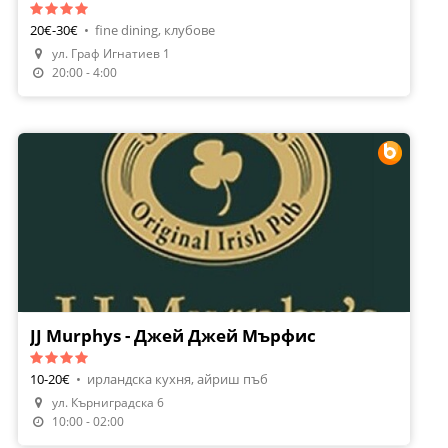
20€-30€
•
fine dining, клубове
ул. Граф Игнатиев 1
Направи Резервация
20:00 - 4:00
JJ Murphys - Джей Джей Мърфис
10-20€
•
ирландска кухня, айриш пъб
ул. Кърниградска 6
Направи Резервация
10:00 - 02:00