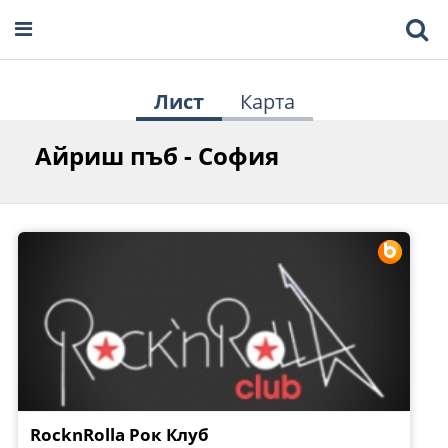
Лист
Карта
Айриш пъб - София
RocknRolla Рок Клуб