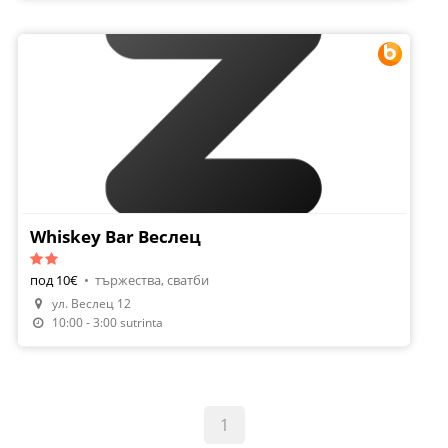
Whiskey Bar Веслец
под 10€
•
тържества, сватби
ул. Веслец 12
Направи Резервация
10:00 - 3:00 sutrinta
1