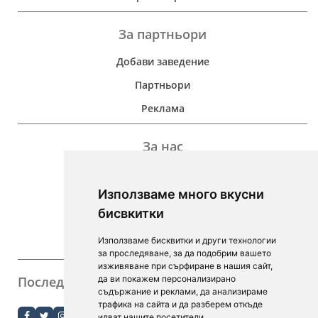
За партньори
Добави заведение
Партньори
Реклама
За нас
Дейност
Използваме много вкусни
Контакти
бисвкитки
For Investors
Използваме бисквитки и други технологии
F.A.Q.
за проследяване, за да подобрим вашето
изживяване при сърфиране в нашия сайт,
Последвайте ни
да ви покажем персонализирано
съдържание и реклами, да анализираме
order.bg
трафика на сайта и да разберем откъде
идват нашите посетители.