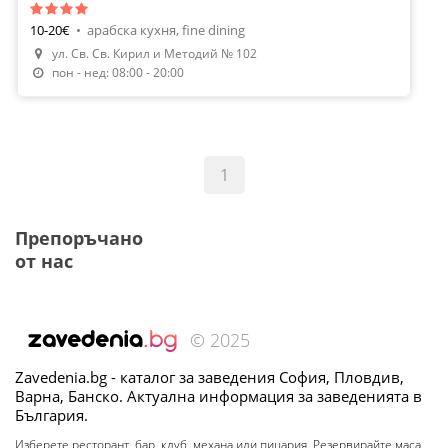
10-20€
•
арабска кухня, fine dining
ул. Св. Св. Кирил и Методий № 102
Направи Резервация
пон - нед: 08:00 - 20:00
1
Препоръчано
от нас
© 2025
Zavedenia.bg - каталог за заведения София, Пловдив,
Варна, Банско. Актуална информация за заведенията в
България.
Изберете ресторант, бар, клуб, механа или пицария. Резервирайте маса