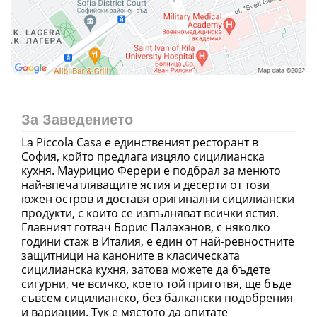
За Заведението
La Piccola Casa е единственият ресторант в
София, който предлага изцяло сицилианска
кухня. Маурицио Ферери е подбрал за менюто
най-впечатляващите ястия и десерти от този
южен остров и доставя оригинални сицилиански
продукти, с които се изпълняват всички ястия.
Главният готвач Борис Палаханов, с няколко
години стаж в Италия, е един от най-ревностните
защитници на каноните в класическата
сицилианска кухня, затова можете да бъдете
сигурни, че всичко, което той приготвя, ще бъде
съвсем сицилианско, без балкански подобрения
и вариации. Тук е мястото да опитате