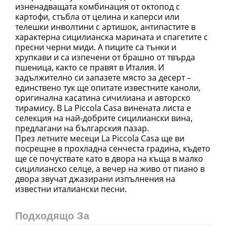
изненадващата комбинация от октопод с
картофи, стъбла от целина и каперси или
телешки инволтини с артишок, антипастите в
характерна сицилианска марината и спагетите с
пресни черни миди. А пиците са тънки и
хрупкави и са изпечени от брашно от твърда
пшеница, както се правят в Италия. И
задължително си запазете място за десерт –
единствено тук ще опитате известните каноли,
оригинална касатина сичилиана и авторско
тирамису. В La Piccola Casa винената листа е
селекция на най-добрите сицилиански вина,
предлагани на българския пазар.
През летните месеци La Piccola Casa ще ви
посрещне в прохладна сенчеста градина, където
ще се почуствате като в двора на къща в малко
сицилианско селце, а вечер на живо от пиано в
двора звучат джазирани изпълнения на
известни италиански песни.
Подходящо За