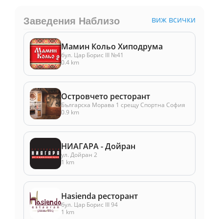
виж всички
Заведения Наблизо
Мамин Кольо Хиподрума
бул. Цар Борис ІІІ №41
0.4 km
Островчето ресторант
Българска Морава 1 срещу Спортна София
0.9 km
НИАГАРА - Дойран
ул. Дойран 2
1 km
Hasienda ресторант
бул. Цар Борис III 94
1 km