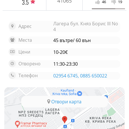
41065
3.5
46
19
Лагера бул. Княз Борис III No
Адрес
4
Места
45 вътре/ 60 вън
Цени
10-20€
Отворено
11:30-23:30
Телефон
02954 6745, 0885 650022
Отвори карта