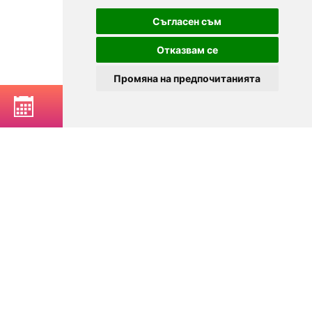
Съгласен съм
Отказвам се
Промяна на предпочитанията
РЕЗЕРВИРАЙ МАСА
© 2025
Zavedenia.bg - каталог за заведения София, Пловдив,
Варна, Банско. Актуална информация за заведенията в
България.
Изберете ресторант, бар, клуб, механа или пицария. Резервирайте маса
онлайн. Поръчайте храна за вкъщи. Вижте актуални оферти, събития,
дигитални менюта. Ресторанти за специални поводи, ресторанти с
различен тип кухня.