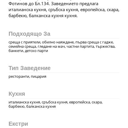
Фотинов до Бл.134. Заведението предлага
италианска кухня, сръбска кухня, европейска, скара,
барбекю, балканска кухня кухня.
Подходящо За
среща с приятели, обилно наяждане, първа среща с гадже,
семейна среща, гледане на мач, частни партита, тържества,
банкети, детско парти
Тип Заведение
ресторанти, пицария
Кухня
италианска кухня, сръбска кухня, европейска, скара,
барбекю, балканска кухня
Екстри