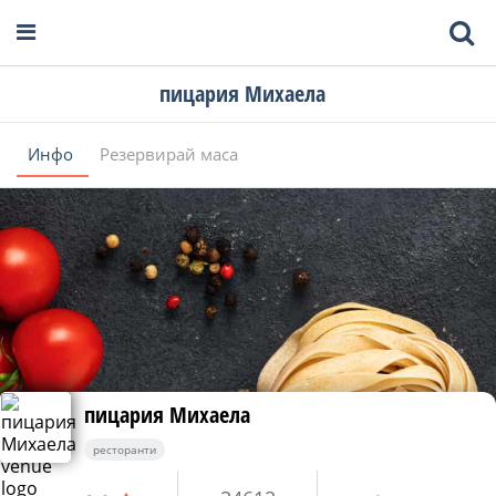
пицария Михаела
Инфо
Резервирай маса
пицария Михаела
ресторанти