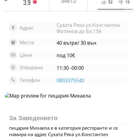
34612
3.9
52
15
Сухата Река ул.Константин
Адрес
Фотинов до Бл.134
Места
40 вътре/ 30 вън
Цени
под 10€
Отворено
11:30 -00:00
Телефон
0893375540
Отвори карта
За Заведението
пицария Михаела е в категория ресторанти и се
намира на адрес Сухата Река ул.Константин