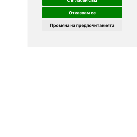
Съгласен съм
Отказвам се
Промяна на предпочитанията
© 2025
Zavedenia.bg - каталог за заведения София, Пловдив,
Варна, Банско. Актуална информация за заведенията в
България.
Изберете ресторант, бар, клуб, механа или пицария. Резервирайте маса
онлайн. Поръчайте храна за вкъщи. Вижте актуални оферти, събития,
дигитални менюта. Ресторанти за специални поводи, ресторанти с
различен тип кухня.