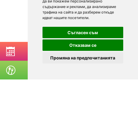
да ви покажем персонализирано
съдържание и реклами, да анализираме
трафика на сайта и да разберем откъде
идват нашите посетители.
Съгласен съм
Отказвам се
РЕЗЕРВИРАЙ МАСА
Промяна на предпочитанията
ПОРЪЧАЙ ХРАНА
© 2025
Zavedenia.bg - каталог за заведения София, Пловдив,
Варна, Банско. Актуална информация за заведенията в
България.