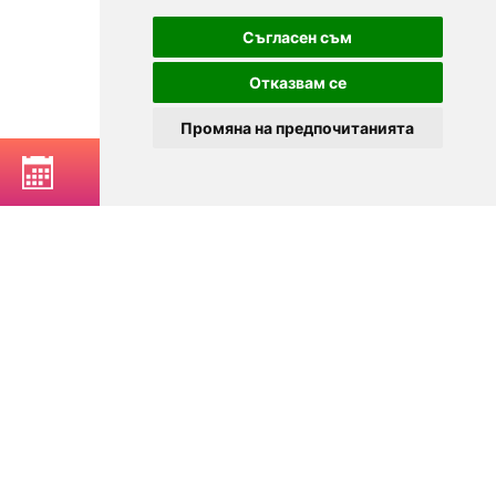
Съгласен съм
Отказвам се
Промяна на предпочитанията
РЕЗЕРВИРАЙ МАСА
© 2025
Zavedenia.bg - каталог за заведения София, Пловдив,
Варна, Банско. Актуална информация за заведенията в
България.
Изберете ресторант, бар, клуб, механа или пицария. Резервирайте маса
онлайн. Поръчайте храна за вкъщи. Вижте актуални оферти, събития,
дигитални менюта. Ресторанти за специални поводи, ресторанти с