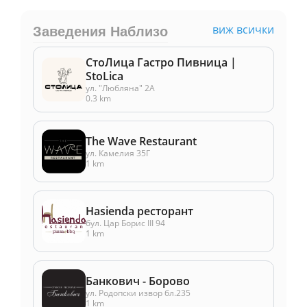
виж всички
Заведения Наблизо
СтоЛица Гастро Пивница |
StoLica
ул. "Любляна" 2А
0.3 km
The Wave Restaurant
ул. Камелия 35Г
1 km
Hasienda ресторант
бул. Цар Борис III 94
1 km
Банкович - Борово
ул. Родопски извор бл.235
1 km