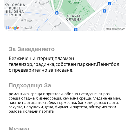
За Заведението
Безжичен интернет,плазмен
телевизор,градинка,собствен паркинг,Пейнтбол
с предварително записване.
Подходящо За
романтика, среща с приятели, обилно наяждане, първа
среща с гадже, бизнес среща, семейна среща, гледане на мач,
частни партита, коктейли, тържества, банкети, детско парти,
закуска, непушачи, деца, фирмени партита, абитуриентски
балове, коледни партита
Музика