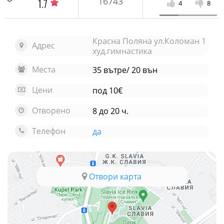
16743
1.7
4
8
Красна Поляна ул.Коломан 1
Адрес
худ.гимнастика
Места
35 вътре/ 20 вън
Цени
под 10€
Отворено
8 до 20 ч.
Телефон
да
Отвори карта