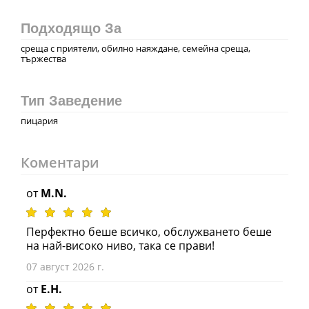
Подходящо За
среща с приятели, обилно наяждане, семейна среща,
тържества
Тип Заведение
пицария
Коментари
от
M.N.
Перфектно беше всичко, обслужването беше
на най-високо ниво, така се прави!
07 август 2026 г.
от
E.H.