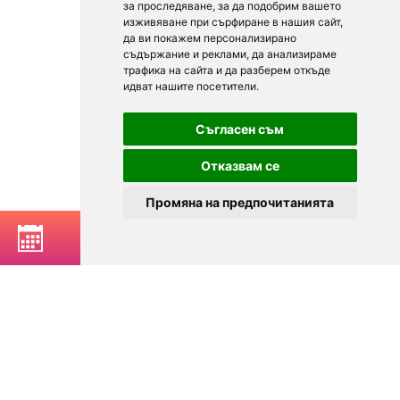
за проследяване, за да подобрим вашето
изживяване при сърфиране в нашия сайт,
да ви покажем персонализирано
съдържание и реклами, да анализираме
трафика на сайта и да разберем откъде
идват нашите посетители.
Съгласен съм
Отказвам се
Промяна на предпочитанията
РЕЗЕРВИРАЙ МАСА
© 2025
Zavedenia.bg - каталог за заведения София, Пловдив,