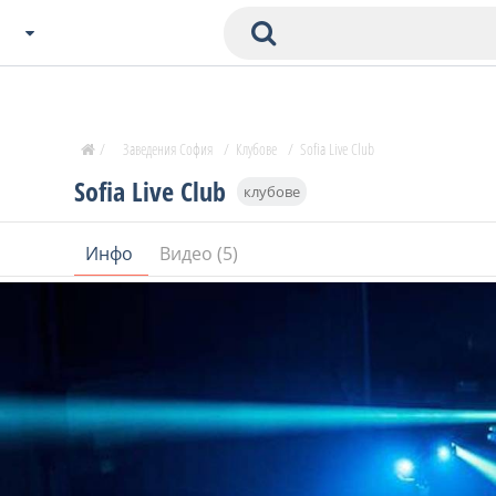
Избери Град
Zavedenia Начало
/
Заведения София
/
Клубове
/
Sofia Live Club
София
Sofia Live Club
клубове
Пловдив
Варна
Инфо
Видео (5)
СОФ
Бургас
В. Търново
Банско
Всички останали
Бан