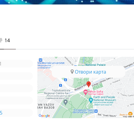
14
1
Отвори карта
5