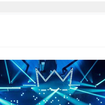
ИЯ
В. Търново
Бу
Пловдив
ско