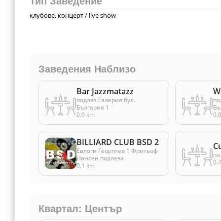
Тип Заведение
клубове, концерт / live show
Заведения Наблизо
Bar Jazzmatazz
W
подлез Галерия бул.
по
България 1
Бъ
0.0 km
0.
BILLIARD CLUB BSD 2
Cu
Евлоги Георгиев 1 Фритьоф
пл
Нансен подлеза
0.
0.1 km
Квартал: Център