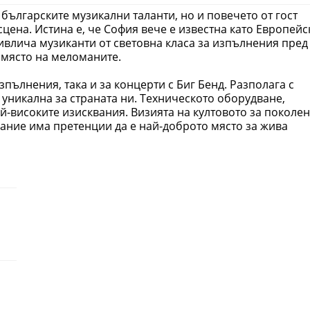
 българските музикални таланти, но и повечето от гост
цена. Истина е, че София вече е известна като Европейс
ивлича музиканти от световна класа за изпълнения пред
 място на меломаните.
зпълнения, така и за концерти с Биг Бенд. Разполага с
и уникална за страната ни. Техническото оборудване,
й-високите изисквания. Визията на култовото за поколе
вание има претенции да е най-доброто място за жива