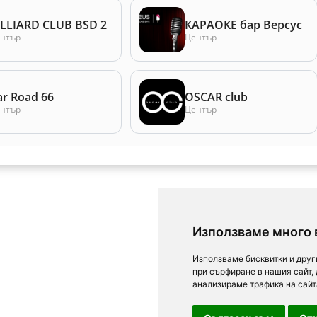
ILLIARD CLUB BSD 2
КАРАОКЕ бар Версус
нтър
Център
ar Road 66
OSCAR club
нтър
Център
Използваме много 
Използваме бисквитки и друг
при сърфиране в нашия сайт,
анализираме трафика на сайт