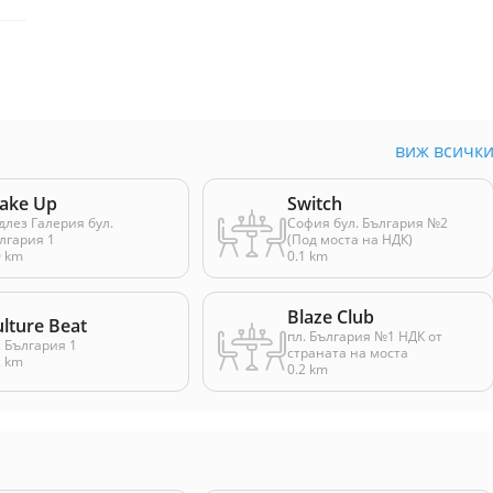
виж всичк
ake Up
Switch
длез Галерия бул.
София бул. България №2
лгария 1
(Под моста на НДК)
0 km
0.1 km
Blaze Club
lture Beat
пл. България №1 НДК от
. България 1
страната на моста
2 km
0.2 km