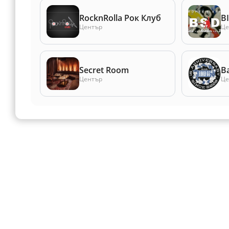
RocknRolla Рок Клуб
B
Център
Це
Secret Room
B
Център
Це