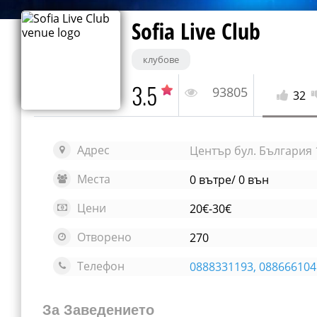
Sofia Live Club
клубове
3.5
93805
32
Адрес
Център бул. България 
Места
0 вътре/ 0 вън
Цени
20€-30€
Отворено
270
Телефон
0888331193, 088666104
За Заведението