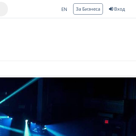
За Бизнеса
Вход
EN
Варна
ргас