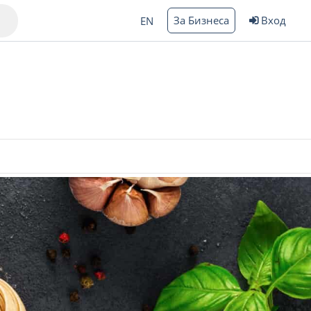
За Бизнеса
Вход
EN
Варна
ргас