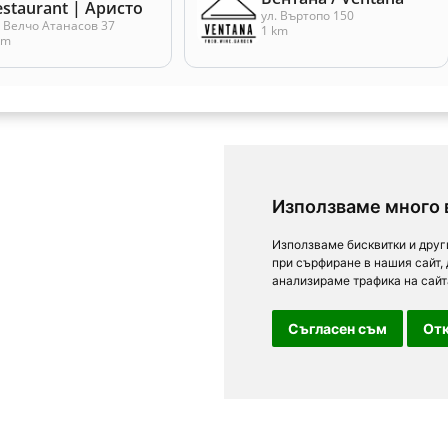
estaurant | Аристо
ул. Въртопо 150
. Велчо Атанасов 37
1 km
km
Използваме много 
Използваме бисквитки и друг
при сърфиране в нашия сайт,
анализираме трафика на сайт
Съгласен съм
Отк