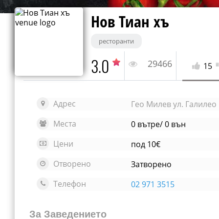
Нов Тиан хъ
ресторанти
3.0
29466
15
Адрес
Гео Милев ул. Галилео
Места
0 вътре/ 0 вън
Цени
под 10€
Отворено
Затворено
Телефон
02 971 3515
За Заведението