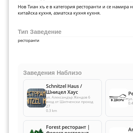
Нов Тиан хъ е в категория ресторанти и се намира 
китайска кухня, азиатска кухня кухня.
Тип Заведение
ресторанти
Заведения Наблизо
Schnitzel Haus /
Шницел Хаус
Р
ул. Александър Жендов 6
ул
вход от Шипченски проход
0.
27
0.3 km
Forest ресторант |
Ar