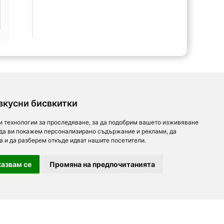
вкусни бисвкитки
и технологии за проследяване, за да подобрим вашето изживяване
 да ви покажем персонализирано съдържание и реклами, да
а и да разберем откъде идват нашите посетители.
азвам се
Промяна на предпочитанията