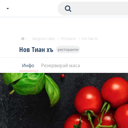
Избери Град
Zavedenia Начало
/
Заведения София
/
Ресторанти
/
Нов Тиан Хъ
София
Нов Тиан хъ
ресторанти
Пловдив
Варна
Инфо
Резервирай маса
СОФ
Бургас
В. Търново
Банско
Всички останали
Бан