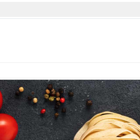
ИЯ
В. Търново
Бу
Пловдив
ско