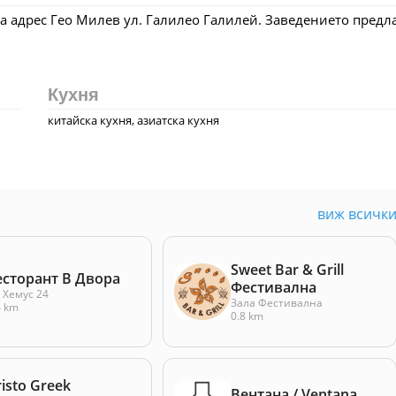
на адрес Гео Милев ул. Галилео Галилей. Заведението предл
Кухня
китайска кухня, азиатска кухня
виж всичк
Sweet Bar & Grill
есторант В Двора
Фестивална
. Хемус 24
Зала Фестивална
4 km
0.8 km
isto Greek
Вентана / Ventana