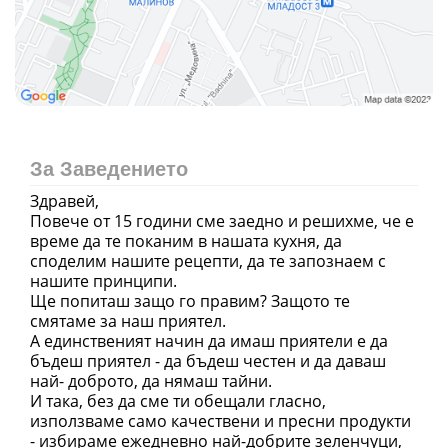
За Заведението
Здравей,
Повече от 15 години сме заедно и решихме, че е
време да те поканим в нашата кухня, да
споделим нашите рецепти, да те запознаем с
нашите принципи.
Ще попиташ защо го правим? Защото те
смятаме за наш приятел.
А единственият начин да имаш приятели е да
бъдеш приятел - да бъдеш честен и да даваш
най- доброто, да нямаш тайни.
И така, без да сме ти обещали гласно,
използваме само качествени и пресни продукти
- избираме ежедневно най-добрите зеленчуци,