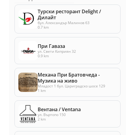
Турски ресторант Delight /
Дилайт
бул. Александър Малинов 63
0.7 km
При Гаваза
ул. Свети Киприян 32
0.9 km
Механа При Братовчеда -
Музика на живо
Младост 1 бул. Цариградско шосе 129
1 km
Вентана / Ventana
ул. Въртопо 150
2 km