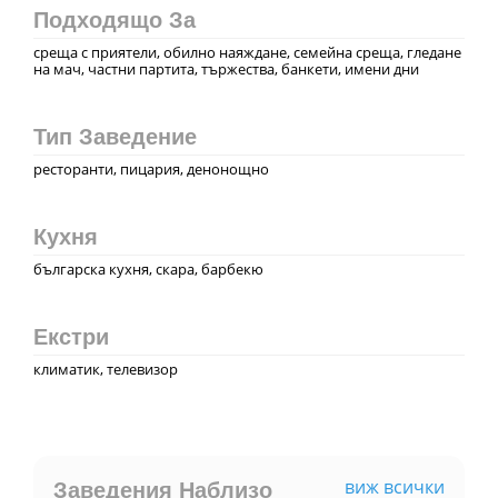
Подходящо За
среща с приятели, обилно наяждане, семейна среща, гледане
на мач, частни партита, тържества, банкети, имени дни
Тип Заведение
ресторанти, пицария, денонощно
Кухня
българска кухня, скара, барбекю
Екстри
климатик, телевизор
виж всички
Заведения Наблизо