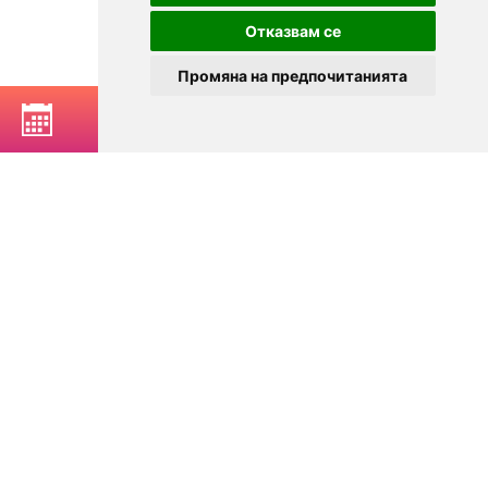
Отказвам се
Промяна на предпочитанията
РЕЗЕРВИРАЙ МАСА
© 2025
Zavedenia.bg - каталог за заведения София, Пловдив,
Варна, Банско. Актуална информация за заведенията в
България.
Изберете ресторант, бар, клуб, механа или пицария. Резервирайте маса
онлайн. Поръчайте храна за вкъщи. Вижте актуални оферти, събития,
дигитални менюта. Ресторанти за специални поводи, ресторанти с
различен тип кухня.
За посетители