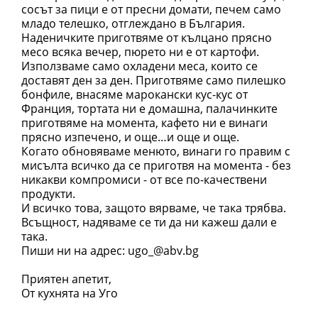
сосът за пици е от пресни домати, печем само
младо телешко, отглеждано в България.
Наденичките приготвяме от кълцано прясно
месо всяка вечер, пюрето ни е от картофи.
Използваме само охладени меса, които се
доставят ден за ден. Приготвяме само пилешко
бонфиле, внасяме марокански кус-кус от
Франция, тортата ни е домашна, палачинките
приготвяме на момента, кафето ни е винаги
прясно изпечено, и още…и още и още.
Когато обновяваме менюто, винаги го правим с
мисълта всичко да се приготвя на момента - без
никакви компромиси - от все по-качествени
продукти.
И всичко това, защото вярваме, че така трябва.
Всъщност, надяваме сe ти да ни кажеш дали е
така.
Пиши ни на адрес: ugo_@abv.bg
Приятен апетит,
От кухнята на Уго