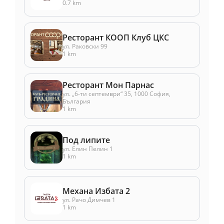
0.7 km
Ресторант КООП Клуб ЦКС
ул. Раковски 99
1 km
Ресторант Мон Парнас
ул. „6-ти септември“ 35, 1000 София,
България
1 km
Под липите
ул. Елин Пелин 1
1 km
Механа Избата 2
ул. Рачо Димчев 1
1 km