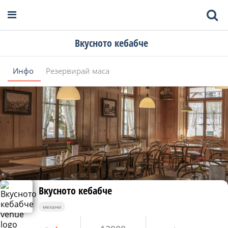
Вкусното кебабче
Инфо
Резервирай маса
Вкусното кебабче
механи