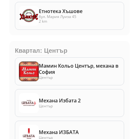
Етнотека Хъшове
бул. Мария Луиза 45
2 km
Квартал: Център
Мамин Кольо Център, механа в
София
Център
Механа Избата 2
Център
Механа ИЗБАТА
Център