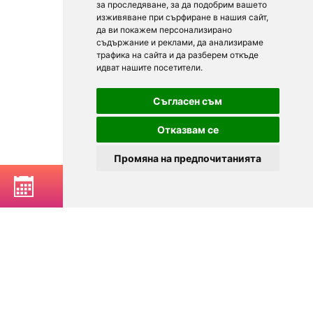
за проследяване, за да подобрим вашето
изживяване при сърфиране в нашия сайт,
да ви покажем персонализирано
съдържание и реклами, да анализираме
трафика на сайта и да разберем откъде
идват нашите посетители.
Съгласен съм
Отказвам се
Промяна на предпочитанията
РЕЗЕРВИРАЙ МАСА
© 2025
Zavedenia.bg - каталог за заведения София, Пловдив,