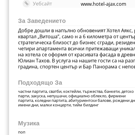
Уебсайт
www.hotel-ajax.com
За Заведението
Добре дошли в напълно обновеният Хотел Аякс, 
квартал „Витоша”, само н а 6 километра от центъ
стратегическа близост до бизнес сгради, резиден
четири апартамента всички притежаващи уникал
на хотела се оформя от красивата фасада в древ
Юлиан Тахов. В услуга на нашите гости са на ра
градина, спортен център и Бар Панорама с непо
Подходящо За
частни партита, сватби, коктейли, тържества, банкети, детско
парти, закуска, непушачи, официално облекло, фирмени
партита, коледни партита, абитуриентски балове, рождени дн
имени дни, малки концерти, тийм билдинг
Музика
поп