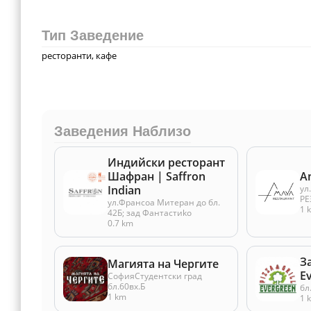
Тип Заведение
ресторанти, кафе
Заведения Наблизо
Индийски ресторант
Шафран | Saffron
A
Indian
ул
РЕ
ул.Франсоа Митеран до бл.
1 
42Б; зад Фантастиko
0.7 km
З
Магията на Чергите
E
СофияСтудентски град
бл.60вх.Б
бл.
1 km
1 