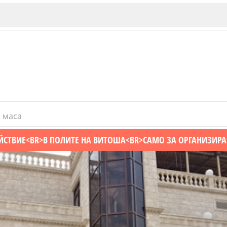
 маса
ИЯ
В. Търново
ЙСТВИЕ<BR>В ПОЛИТЕ НА ВИТОША<BR>САМО ЗА ОРГАНИЗИР
Бу
Пловдив
ско