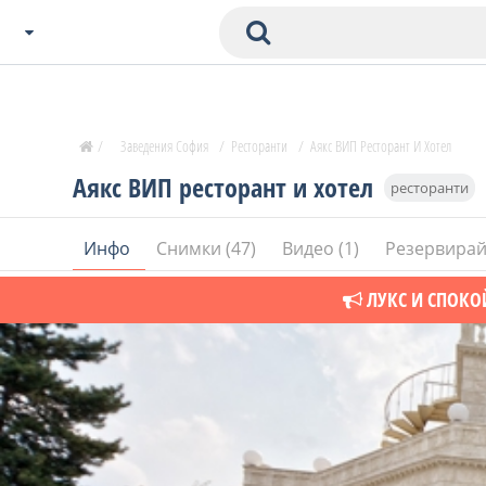
Избери Град
Zavedenia Начало
/
Заведения София
/
Ресторанти
/
Аякс ВИП Ресторант И Хотел
София
Аякс ВИП ресторант и хотел
ресторанти
Пловдив
Варна
Инфо
Снимки (47)
Видео (1)
Резервирай
СОФ
Бургас
ЛУКС И СПОКО
В. Търново
Банско
Всички останали
Бан