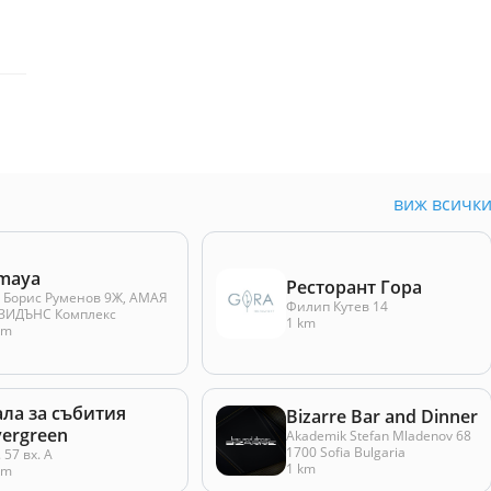
виж всичк
maya
Ресторант Гора
. Борис Руменов 9Ж, АМАЯ
Филип Кутев 14
ЗИДЪНС Комплекс
1 km
km
ала за събития
Bizarre Bar and Dinner
vergreen
Akademik Stefan Mladenov 68
1700 Sofia Bulgaria
 57 вх. А
1 km
km