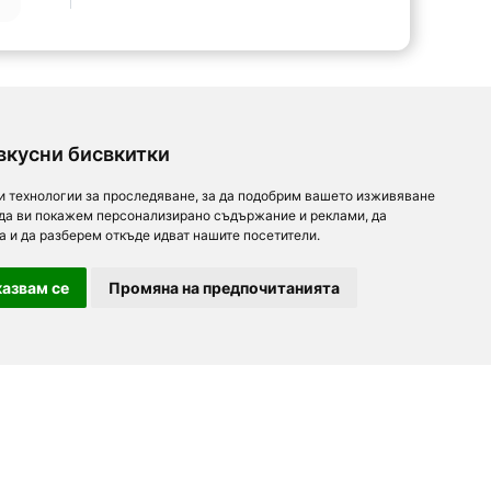
вкусни бисвкитки
и технологии за проследяване, за да подобрим вашето изживяване
 да ви покажем персонализирано съдържание и реклами, да
а и да разберем откъде идват нашите посетители.
азвам се
Промяна на предпочитанията