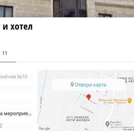
 и хотел
11
алийчев №10
Отвори карта
плаващо - специално за мероприятия
2