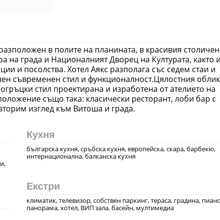
разположен в полите на планината, в красивия столичен
ра на града и Националният Дворец на Културата, както и
ции и посолства. Хотел Аякс разполага със седем стаи и
ен съвременен стил и функционалност.Цялостния облик
ногръцки стил проектирана и изработена от ателието на
зположение също така: класически ресторант, лоби бар с
вторим изглед към Витоша и града.
Кухня
българска кухня, сръбска кухня, европейска, скара, барбекю,
интернационална, балканска кухня
и,
Екстри
климатик, телевизор, собствен паркинг, тераса, градина, пиано
панорама, хотел, ВИП зала, басейн, мултимедиа