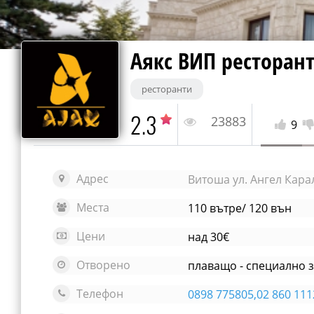
Аякс ВИП ресторант
ресторанти
2.3
23883
9
Адрес
Витоша ул. Ангел Кар
Места
110 вътре/ 120 вън
Цени
над 30€
Отворено
Телефон
0898 775805,02 860 111