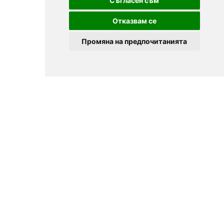
Съгласен съм
Отказвам се
Промяна на предпочитанията
© 2025
Zavedenia.bg - каталог за заведения София, Пловдив,
Варна, Банско. Актуална информация за заведенията в
България.
Изберете ресторант, бар, клуб, механа или пицария. Резервирайте маса
онлайн. Поръчайте храна за вкъщи. Вижте актуални оферти, събития,
дигитални менюта. Ресторанти за специални поводи, ресторанти с
различен тип кухня.