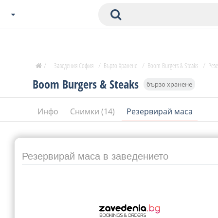
Избери Град
Zavedenia Начало
/
Заведения София
/
Бързо Хранене
/
Boom Burgers & Steaks
/
Рез
София
Boom Burgers & Steaks
бързо хранене
Пловдив
Варна
Инфо
Снимки (14)
Резервирай маса
СОФ
Бургас
В. Търново
Банско
Резервирай маса в заведението
Всички останали
Бан