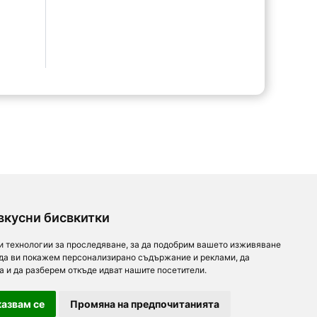
вкусни бисвкитки
и технологии за проследяване, за да подобрим вашето изживяване
 да ви покажем персонализирано съдържание и реклами, да
а и да разберем откъде идват нашите посетители.
азвам се
Промяна на предпочитанията