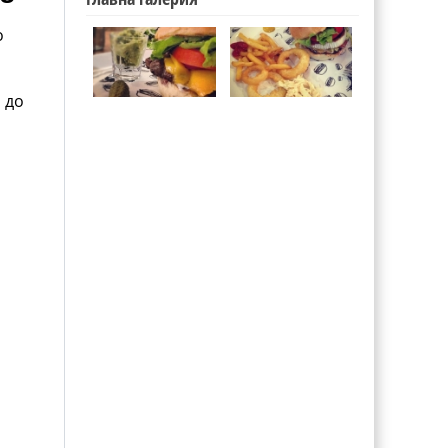
о
 до