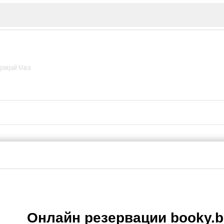
ервирай Маса
ИЯ
В. Търново
Бу
Пловдив
ско
Онлайн резервации booky.