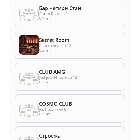
Бар Четири Стаи
Ангел Кънчев 1
0.1 km
Secret Room
Христо Белчев 12
0.2 km
CLUB AMG
ул.Граф Игнатиев 12
0.2 km
COSMO CLUB
ул. Позитано 8
0.2 km
Строежа