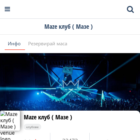
Maze клуб ( Мазе )
Инфо
Резервирай маса
Maze клуб ( Мазе )
клубове