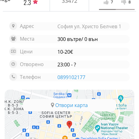
33472
2.3
7
8
Адрес
София ул. Христо Белчев 1
Места
300 вътре/ 0 вън
Цени
10-20€
Отворено
23:00 - ?
Телефон
0899102177
Отвори карта