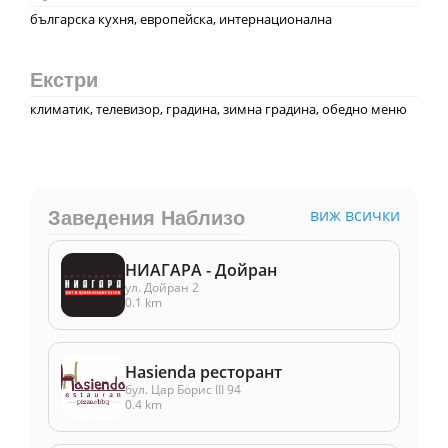
българска кухня, европейска, интернационална
Екстри
климатик, телевизор, градина, зимна градина, обедно меню
виж всички
Заведения Наблизо
НИАГАРА - Дойран
ул. Дойран 2
0.1 km
Hasienda ресторант
бул. Цар Борис III 94
0.4 km