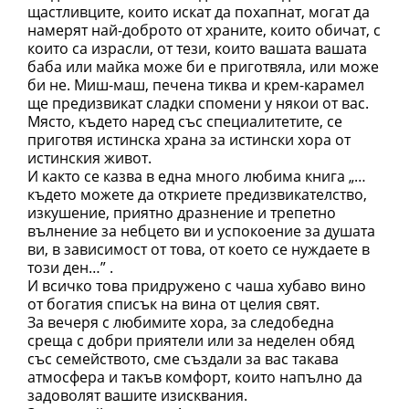
щастливците, които искат да похапнат, могат да
намерят най-доброто от храните, които обичат, с
които са израсли, от тези, които вашата вашата
баба или майка може би е приготвяла, или може
би не. Миш-маш, печена тиква и крем-карамел
ще предизвикат сладки спомени у някои от вас.
Място, където наред със специалитетите, се
приготвя истинска храна за истински хора от
истинския живот.
И както се казва в една много любима книга „…
където можете да откриете предизвикателство,
изкушение, приятно дразнение и трепетно
вълнение за небцето ви и успокоение за душата
ви, в зависимост от това, от което се нуждаете в
този ден…” .
И всичко това придружено с чаша хубаво вино
от богатия списък на вина от целия свят.
За вечеря с любимите хора, за следобедна
среща с добри приятели или за неделен обяд
със семейството, сме създали за вас такава
атмосфера и такъв комфорт, които напълно да
задоволят вашите изисквания.