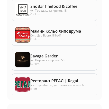
SnoBar finefood & coffee
ул. Твърдишки проход 18
0.7 km
Мамин Кольо Хиподрума
бул. Цар Борис ІІІ №41
0.8 km
Savage Garden
ул. Пирински проход 55
0.9 km
Ресторант РЕГАЛ | Regal
жк. Стрелбище, ул. Траянови врата 65
1 km