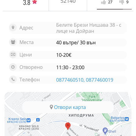
52140
3.8
27
9
Белите Брези Нишава 38 - с
Адрес
лице на Дойран
Места
40 вътре/ 30 вън
Цени
10-20€
Отворено
11:30 - 23:00
Телефон
0877460510, 0877460019
Отвори карта