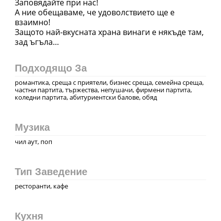
Заповядайте при нас!
А ние обещаваме, че удоволствието ще е
взаимно!
Защото най-вкусната храна винаги е някъде там,
Подходящо За
романтика, среща с приятели, бизнес среща, семейна среща,
частни партита, тържества, непушачи, фирмени партита,
коледни партита, абитуриентски балове, обяд
Музика
чил аут, поп
Тип Заведение
ресторанти, кафе
Кухня