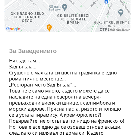
За Заведението
Някъде там…
Зад ъгъла…
Сгушено с малката си цветна градинка е едно
романтично местенце…
„Ресторантчето Зад Ъгъла”…
Това не е само място, където можете да се
насладите на една невероятна вечеря-
превъзходни виенски шницел, салтимбока и
морски дарове. Прясна паста, ризото и топящо
се в устата тирамису. А крем-брюлето?!
Повярвайте, не отстъпва по нищо на френското!
Но това е все едно да се озовеш отново вкъщи,
след като си излязъл от дома си. Където