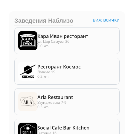
виж всички
Заведения Наблизо
Кара Иван ресторант
ул. Цар Самуил 36
0.0 km
Ресторант Космос
Лавеле 19
0.2 km
Aria Restaurant
Узунджовска 7-9
0.3 km
Social Cafe Bar Kitchen
Витоша 16