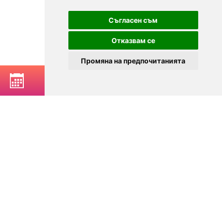
Съгласен съм
Отказвам се
Промяна на предпочитанията
РЕЗЕРВИРАЙ МАСА
© 2025
Zavedenia.bg - каталог за заведения София, Пловдив,
Варна, Банско. Актуална информация за заведенията в
България.
Изберете ресторант, бар, клуб, механа или пицария. Резервирайте маса
онлайн. Поръчайте храна за вкъщи. Вижте актуални оферти, събития,
дигитални менюта. Ресторанти за специални поводи, ресторанти с