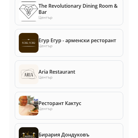
The Revolutionary Dining Room &
Bar
Център
Егур Егур - арменски ресторант
Център
Aria Restaurant
Център
Ресторант Кактус
Център
Бирария Дондуковъ