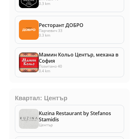
0.3 km
Ресторант ДОБРО
Парчевич 33
0.3 km
Мамин Кольо Център, механа в
София
Позитано 40
0.4 km
Квартал: Център
Kuzina Restaurant by Stefanos
Stamidis
Център