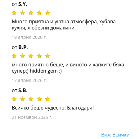
от
S.Y.
Много приятна и уютна атмосфера, хубава
кухня, любезни домакини.
19 април 2026 г.
от
B.P.
много приятно беше, и виното и хапките бяха
супер:) hidden gem :)
17 април 2026 г.
от
S.B.
Всичко беше чудесно. Благодаря!
21 ноември 2025 г.
Виж Всички