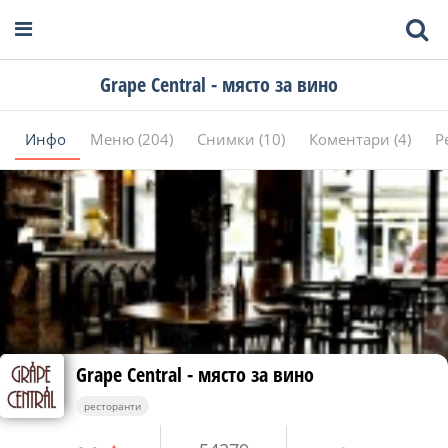
Grape Central - място за вино
Инфо
Меню (204)
Снимки (10)
Коментари (4)
Р
Grape Central - място за вино
ресторанти