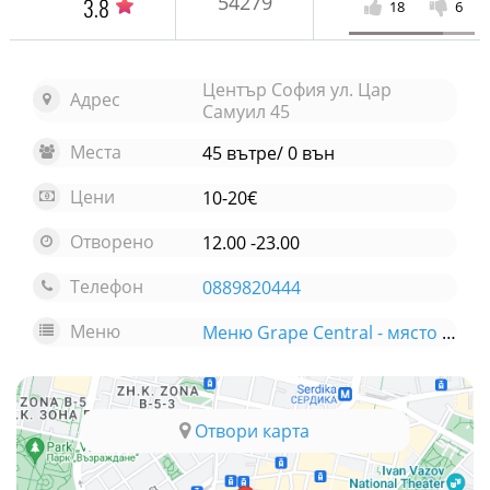
54279
3.8
18
6
Център София ул. Цар
Адрес
Самуил 45
Места
45 вътре/ 0 вън
Цени
10-20€
Отворено
12.00 -23.00
Телефон
0889820444
Меню
Меню Grape Central - място за вино
Отвори карта