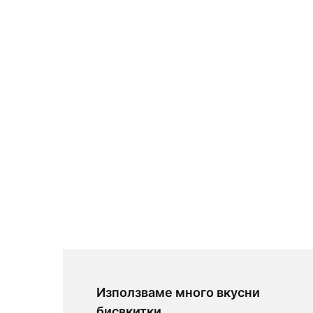
Използваме много вкусни
бисвкитки