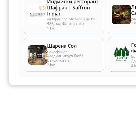
Индийски ресторант
Л
Шафран | Saffron
С
Indian
ул
ул.Франсоа Митеран до бл.
1 
42Б; зад Фантастиko
1 km
F
Шарена Сол
Ф
гр.Софияж-к
Хладилникаул.Люба
Бо
Величкова 9
Др
2 km
2 