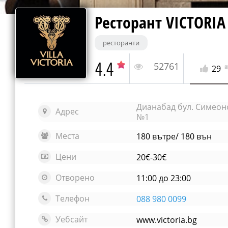
Ресторант VICTORIA
ресторанти
4.4
52761
29
Дианабад бул. Симеон
Адрес
№1
Места
180 вътре/ 180 вън
Цени
20€-30€
Отворено
11:00 до 23:00
Телефон
088 980 0099
Уебсайт
www.victoria.bg