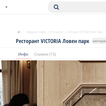
Избери Град
Zavedenia Начало
/
Заведения София
/
Ресторанти
/
Ресторант VICTORIA Ловен Парк
София
Ресторант VICTORIA Ловен парк
рестора
Пловдив
Варна
Инфо
Снимки (15)
СОФ
Бургас
В. Търново
Банско
Всички останали
Бан