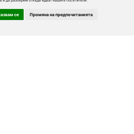
а и да разберем откъде идват нашите посетители.
азвам се
Промяна на предпочитанията
За партньори
За нас
Последвайте ни
Добави заведение
Дейност
Партньори
Контакти
order.bg
Реклама
For Investors
booky.bg
F.A.Q.
Digitalno Menu