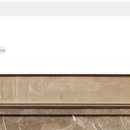
нти
ИЯ
В. Търново
Бу
Пловдив
ско