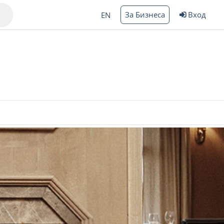
За Бизнеса
Вход
EN
Варна
ргас