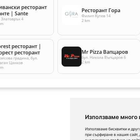
ивански ресторант
Ресторант Гора
анте | Sante
Филип Кутев 14
. Златовръх 4
2 km
km
orest ресторант |
Mr Pizza Вапцаров
орест ресторант
Бул. Никола Въпцаров 6
рисова градина, бул.
2 km
аган Цанков
km
Използваме много 
Използваме бисквитки и друг
при сърфиране в нашия сайт,