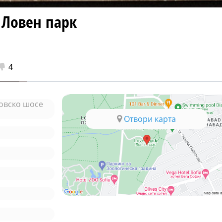
 Ловен парк
4
овско шосе
Отвори карта