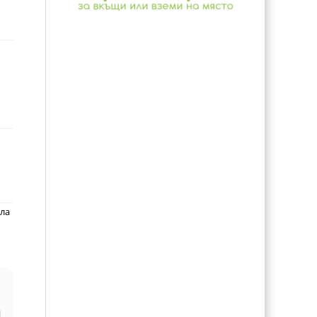
ала
и