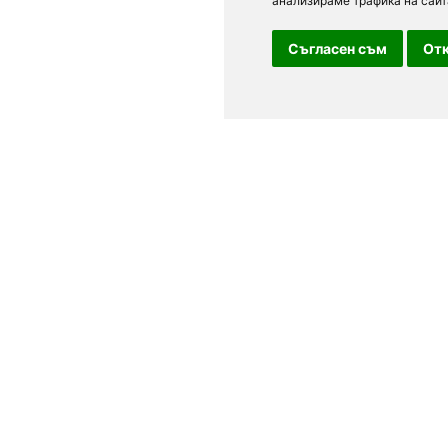
анализираме трафика на сайт
Съгласен съм
Отк
За посетители
в, Варна,
Условия за ползване
лгария.
Лични данни
 Резервирайте
Обратна връзка
ални оферти,
и поводи,