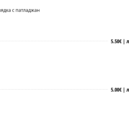
зядка с патладжан
5.50€ |
л
5.00€ |
л