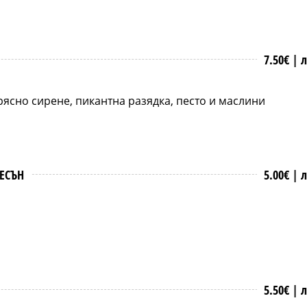
7.50€ |
л
прясно сирене, пикантна разядка, песто и маслини
ЕСЪН
5.00€ |
л
5.50€ |
л