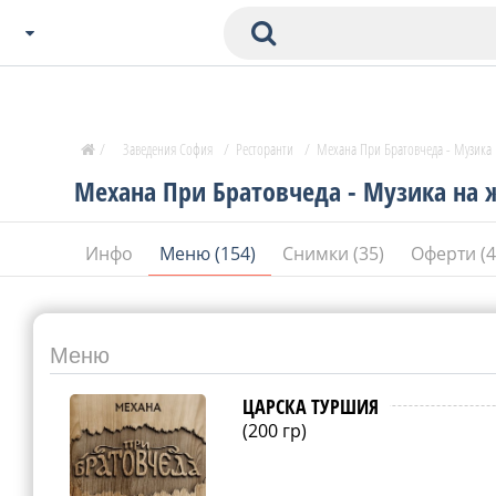
Избери Град
Zavedenia Начало
/
Заведения София
/
Ресторанти
/
Механа При Братовчеда - Музика
София
Механа При Братовчеда - Музика на 
Пловдив
Варна
Инфо
Меню (154)
Снимки (35)
Оферти (
СОФ
Бургас
В. Търново
Банско
Меню
Всички останали
ЦАРСКА ТУРШИЯ
(200 гр)
Бан