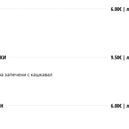
6.00€ |
л
СКИ
9.50€ |
л
на запечени с кашкавал
ЪН
6.00€ |
л