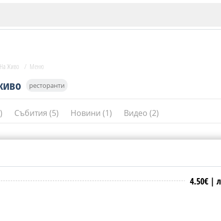
 На Живо
/
Меню
живо
ресторанти
4)
Събития (5)
Новини (1)
Видео (2)
ИЯ
В. Търново
Бу
Пловдив
4.50€ |
л
ско