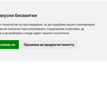
вкусни бисвкитки
и технологии за проследяване, за да подобрим вашето изживяване
 да ви покажем персонализирано съдържание и реклами, да
а и да разберем откъде идват нашите посетители.
азвам се
Промяна на предпочитанията
За партньори
За нас
Последвайте ни