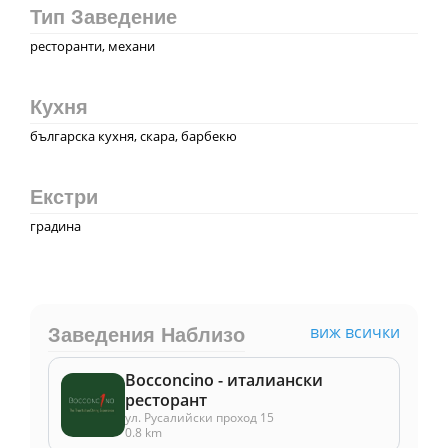
Тип Заведение
ресторанти, механи
Кухня
българска кухня, скара, барбекю
Екстри
градина
виж всички
Заведения Наблизо
Bocconcino - италиански
ресторант
ул. Русалийски проход 15
0.8 km