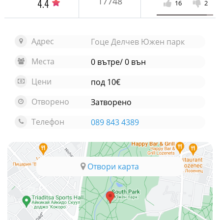
17748
4.4
16
2
Адрес
Гоце Делчев Южен парк
Места
0 вътре/ 0 вън
Цени
под 10€
Отворено
Затворено
Телефон
089 843 4389
Отвори карта