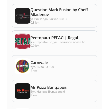
Question Mark Fusion by Cheff
Mladenov
ул.Риккардо Ваккарини 3
0.8 km
Ресторант РЕГАЛ | Regal
жк. Стрелбище, ул. Траянови врата 65
0.9 km
Carnivale
бул. Витоша 190
1 km
Mr Pizza Вапцаров
Бул. Никола Въпцаров 6
1 km