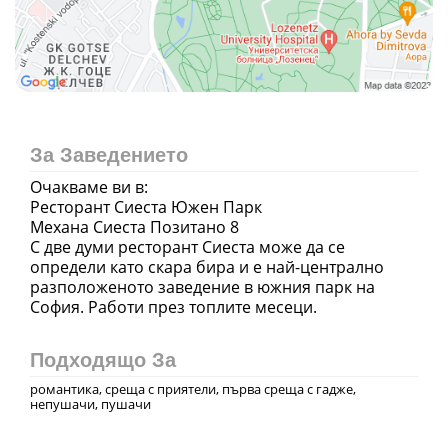
За Заведението
Очакваме ви в:
Ресторант Сиеста Южен Парк
Механа Сиеста Позитано 8
С две думи ресторант Сиеста може да се
определи като скара бира и е най-централно
разположеното заведение в южния парк на
София. Работи през топлите месеци.
Подходящо За
романтика, среща с приятели, първа среща с гадже,
непушачи, пушачи