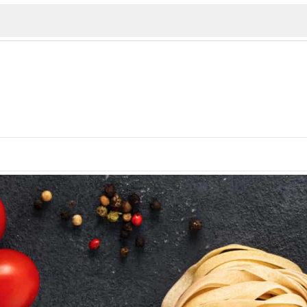
ИЯ
В. Търново
Бу
Пловдив
ско