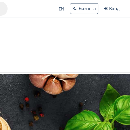
За Бизнеса
Вход
EN
Варна
ргас