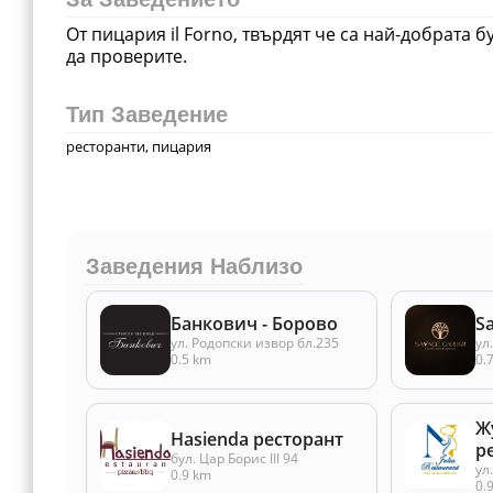
От пицария il Forno, твърдят че са най-добрата 
да проверите.
Тип Заведение
ресторанти, пицария
Заведения Наблизо
Банкович - Борово
S
ул. Родопски извор бл.235
ул
0.5 km
0.
Ж
Hasienda ресторант
р
бул. Цар Борис III 94
ул
0.9 km
0.