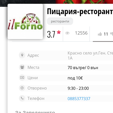
Пицария-ресторант 
ресторанти
3.7
12556
11
Красно село ул.Ген. С
Адрес
1А
Места
70 вътре/ 0 вън
Цени
под 10€
Отворено
9:30 - 23:00
Телефон
0885377337
За Заведението