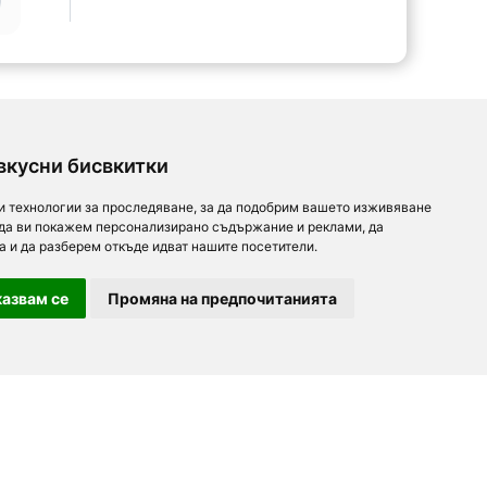
вкусни бисвкитки
и технологии за проследяване, за да подобрим вашето изживяване
 да ви покажем персонализирано съдържание и реклами, да
а и да разберем откъде идват нашите посетители.
азвам се
Промяна на предпочитанията