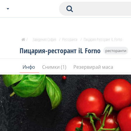
Избери Град
Zavedenia Начало
/
Заведения София
/
Ресторанти
/
Пицария-Ресторант IL Forno
София
Пицария-ресторант iL Forno
ресторанти
Пловдив
Варна
Инфо
Снимки (1)
Резервирай маса
СОФ
Бургас
В. Търново
Банско
Всички останали
Бан