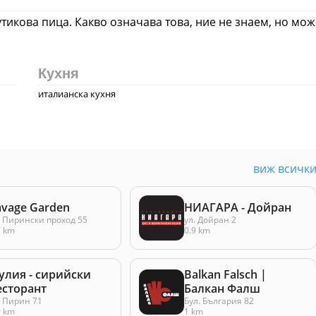
бутикова пица. Какво означава това, ние не знаем, но мож
Кухня
италианска кухня
виж всичк
avage Garden
НИАГАРА - Дойран
. Пирински проход 55
ул. Дойран 2
7 km
0.9 km
улия - сирийски
Balkan Falsch |
есторант
Балкан Фалш
. Пирин 71
Бул. България 82
9 km
1 km