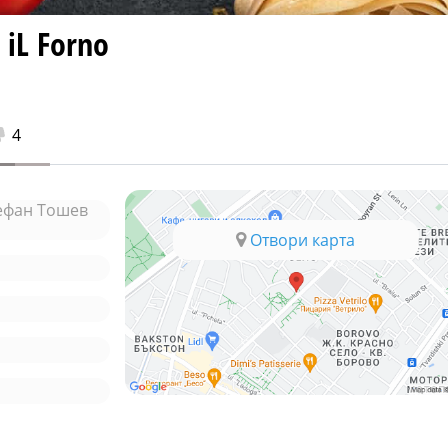
iL Forno
4
тефан Тошев
Отвори карта