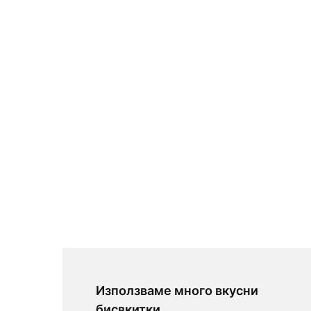
Използваме много вкусни
бисвкитки