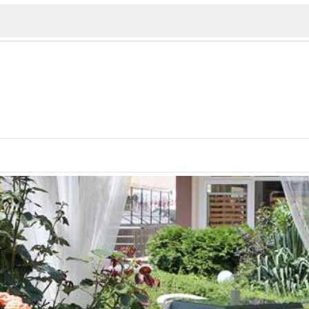
ИЯ
В. Търново
Бу
Пловдив
ско