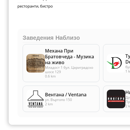
ресторанти, бистро
Заведения Наблизо
Механа При
Т
Братовчеда - Музика
D
на живо
бу
Младост 1 бул. Цариградско
1 
шосе 129
0.6 km
Н
Вентана / Ventana
Др
ул. Въртопо 150
Пр
2 km
2 