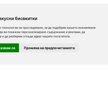
вкусни бисвкитки
и технологии за проследяване, за да подобрим вашето изживяване
 да ви покажем персонализирано съдържание и реклами, да
а и да разберем откъде идват нашите посетители.
азвам се
Промяна на предпочитанията
За партньори
За нас
Последвайте ни