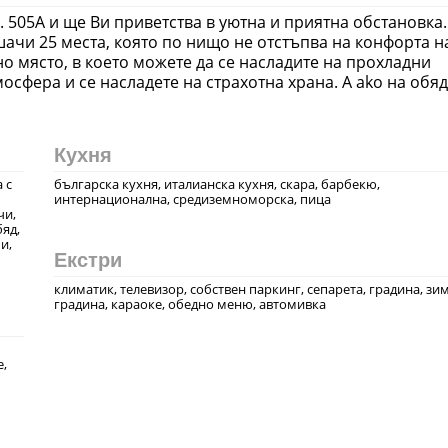
 бл. 505А и ще Ви приветства в уютна и приятна обстановка.
шачи 25 места, която по нищо не отстъпва на конфорта н
но място, в което можете да се насладите на прохладни
осфера и се насладете на страхотна храна. A ako на обяд
Кухня
 с
българска кухня, италианска кухня, скара, барбекю,
интернационална, средиземноморска, пица
чи,
яд,
и,
Екстри
климатик, телевизор, собствен паркинг, сепарета, градина, зи
градина, караоке, обедно меню, автомивка
e,