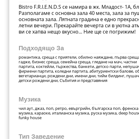
Bistro F.R.I.E.N.D.S се намира в жк. Младост- 1А,
Разполагаме с основна зала 40 места, зала за пу
основната зала. Лятната градина е едно прекрас
летни вечери. Прекарайте вечерта си в уютна атм
ви се хапва нещо вкусно... Ние ще се погрижим!
Подходящо За
романтика, среща с приятели, обилно наяждане, първа среща
гадже, бизнес среща, семейна среща, гледане на мач, частни
партита, коктейли, тържества, банкети, детско парти, непуша
фирмени партита, коледни партита, абитуриентски балове, об
вегетарианци, рождени дни, имени дни, тийм билдинг, пушач
детски рождени дни, Събития и представяния
Музика
чил аут, джаз, поп, ретро, евъргрийн, българска поп, френска
музика, караоке, италианска музика, руска музика, deep hous
funky house
Тип Заведение