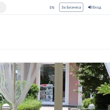
За Бизнеса
Вход
EN
Варна
ргас