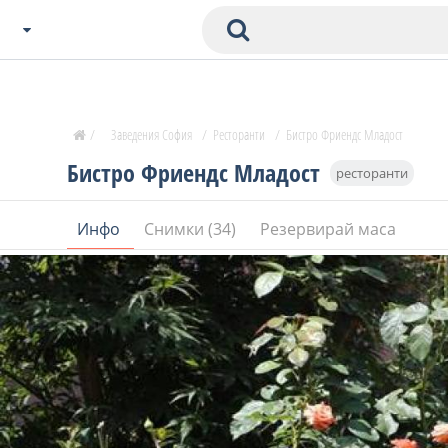
Избери Град
Zavedenia Начало
/
Заведения София
/
Ресторанти
/
Бистро Фриендс Младост
София
Бистро Фриендс Младост
ресторанти
Пловдив
Варна
Инфо
Снимки (34)
Резервирай маса
СОФ
Бургас
В. Търново
Банско
Всички останали
Бан