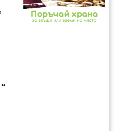
а
мна