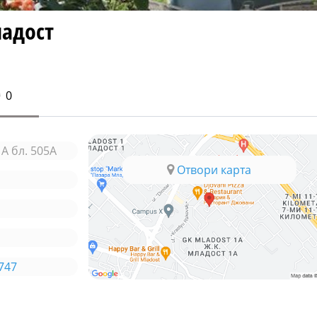
адост
0
А бл. 505А
Отвори карта
3747