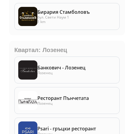
Бирария Стамболовъ
бул. Свети Наум 1
1 km
Квартал: Лозенец
Банкович - Лозенец
Лозенец
Ресторант Пънчетата
Лозенец
Psari - гръцки ресторант
Лозенец