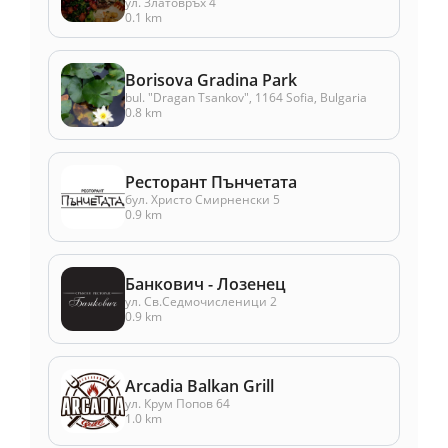
ул. Златовръх 4
0.1 km
Borisova Gradina Park
bul. "Dragan Tsankov", 1164 Sofia, Bulgaria
0.8 km
Ресторант Пънчетата
бул. Христо Смирненски 5
0.9 km
Банкович - Лозенец
ул. Св.Седмочисленици 2
0.9 km
Arcadia Balkan Grill
ул. Крум Попов 64
1.0 km