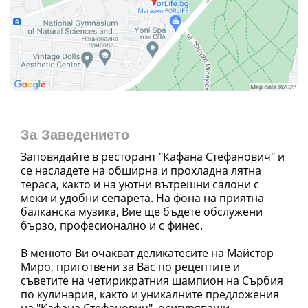
За Заведението
Заповядайте в ресторант "Кафана Стефанович" и
се насладете на обширна и прохладна лятна
тераса, както и на уютни вътрешни салони с
меки и удобни сепарета. На фона на приятна
балканска музика, Вие ще бъдете обслужени
бързо, професионално и с финес.
В менюто Ви очакват деликатесите на Майстор
Миро, приготвени за Вас по рецептите и
съветите на четирикратния шампион на Сърбия
по кулинария, както и уникалните предложения
на "Кафана Стефанович", осигуряващи