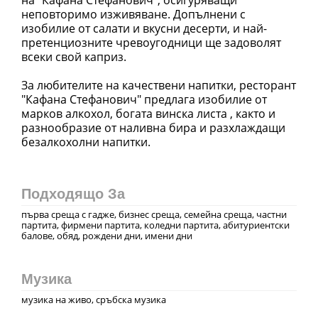
неповторимо изживяване. Допълнени с
изобилие от салати и вкусни десерти, и най-
претенциозните чревоугодници ще задоволят
всеки свой каприз.
За любителите на качествени напитки, ресторант
"Кафана Стефанович" предлага изобилие от
марков алкохол, богата винска листа , както и
разнообразие от наливна бира и разхлаждащи
безалкохолни напитки.
Подходящо За
първа среща с гадже, бизнес среща, семейна среща, частни
партита, фирмени партита, коледни партита, абитуриентски
балове, обяд, рождени дни, имени дни
Музика
музика на живо, сръбска музика