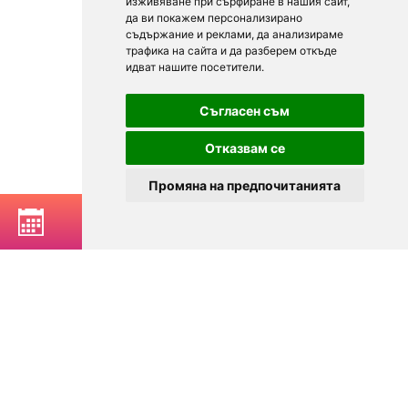
изживяване при сърфиране в нашия сайт,
да ви покажем персонализирано
съдържание и реклами, да анализираме
трафика на сайта и да разберем откъде
идват нашите посетители.
Съгласен съм
Отказвам се
Промяна на предпочитанията
РЕЗЕРВИРАЙ МАСА
© 2025
Zavedenia.bg - каталог за заведения София, Пловдив,
Варна, Банско. Актуална информация за заведенията в