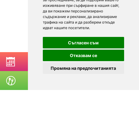
изживяване при сърфиране в нашия сайт,
да ви покажем персонализирано
съдържание и реклами, да анализираме
трафика на сайта и да разберем откъде
идват нашите посетители.
Съгласен съм
Отказвам се
РЕЗЕРВИРАЙ МАСА
Промяна на предпочитанията
ПОРЪЧАЙ ХРАНА
© 2025
Zavedenia.bg - каталог за заведения София, Пловдив,