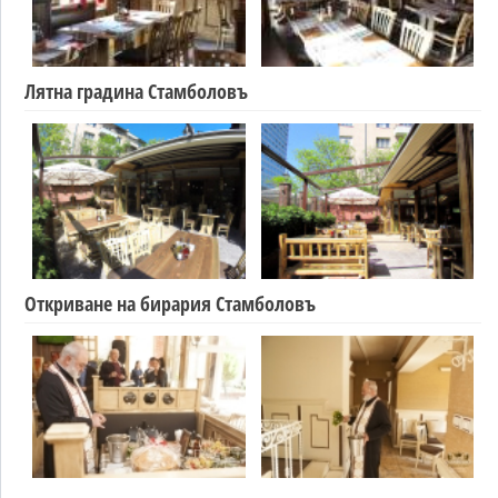
Лятна градина Стамболовъ
Откриване на бирария Стамболовъ