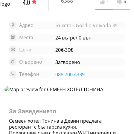
6388
4.0
1
0
Адрес
Бъкстон Gordio Voivoda 35
Места
24 вътре/ 0 вън
Цени
20€-30€
Отворено
Затворено
Телефон
088 700 4339
Отвори карта
За Заведението
Семеен хотел Тонина в Девин предлага
ресторант с българска кухня.
Предоставя стаи с безплатен Wi-Fi интернет и