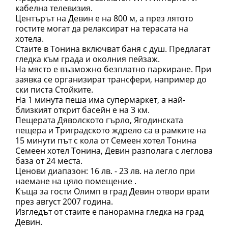
кабелна телевизия.
Центърът на Девин е на 800 м, а през лятото
гостите могат да релаксират на терасата на
хотела.
Стаите в Тонина включват баня с душ. Предлагат
гледка към града и околния пейзаж.
На място е възможно безплатно паркиране. При
заявка се организират трансфери, например до
ски писта Стойките.
На 1 минута пеша има супермаркет, а най-
близкият открит басейн е на 3 км.
Пещерата Дяволското гърло, Ягодинската
пещера и Триградското ждрело са в рамките на
15 минути път с кола от Семеен хотел Тонина
Семеен хотел Тонина, Девин разполага с леглова
база от 24 места.
Ценови диапазон: 16 лв. - 23 лв. на легло при
наемане на цяло помещение .
Къща за гости Олимп в град Девин отвори врати
през август 2007 година.
Изгледът от стаите е панорамна гледка на град
Девин.