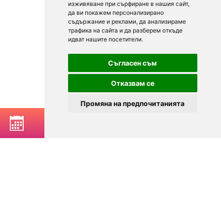
изживяване при сърфиране в нашия сайт,
да ви покажем персонализирано
съдържание и реклами, да анализираме
трафика на сайта и да разберем откъде
идват нашите посетители.
Съгласен съм
Отказвам се
Промяна на предпочитанията
РЕЗЕРВИРАЙ МАСА
© 2025
Zavedenia.bg - каталог за заведения София, Пловдив,
Варна, Банско. Актуална информация за заведенията в