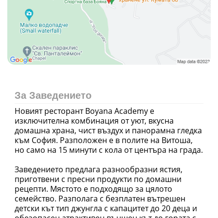
За Заведението
Новият ресторант Boyana Academy е
изключителна комбинация от уют, вкусна
домашна храна, чист въздух и панорамна гледка
към София. Разположен е в полите на Витоша,
но само на 15 минути с кола от центъра на града.
Заведението предлага разнообразни ястия,
приготвени с пресни продукти по домашни
рецепти. Мястото е подходящо за цялото
семейство. Разполага с безплатен вътрешен
детски кът тип джунгла с капацитет до 20 деца и
обезопасен атрактивен външен кът до гората с