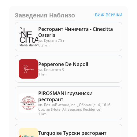
виж всички
Заведения Наблизо
Ресторант Чинечита - Cinecitta
Osteria
ул. Кумата 75 г
0.2 km
Pepperone De Napoli
ул. Копитото 3
1 km
PIROSMANI грузински
ресторант
кв. БоянаВитоша, пл. „Сборище“ 4, 1616
София (Hotel All Seasons Residence)
1 km
Turquoise Турски ресторант