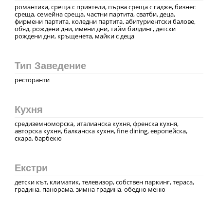
романтика, среща с приятели, първа среща с гадже, бизнес
среща, семейна среща, частни партита, сватби, деца,
фирмени партита, коледни партита, абитуриентски балове,
обяд, рождени дни, имени дни, тийм билдинг, детски
рождени дни, кръщенета, майки с деца
Тип Заведение
ресторанти
Кухня
средиземноморска, италианска кухня, френска кухня,
авторска кухня, балканска кухня, fine dining, европейска,
скара, барбекю
Екстри
детски кът, климатик, телевизор, собствен паркинг, тераса,
градина, панорама, зимна градина, обедно меню