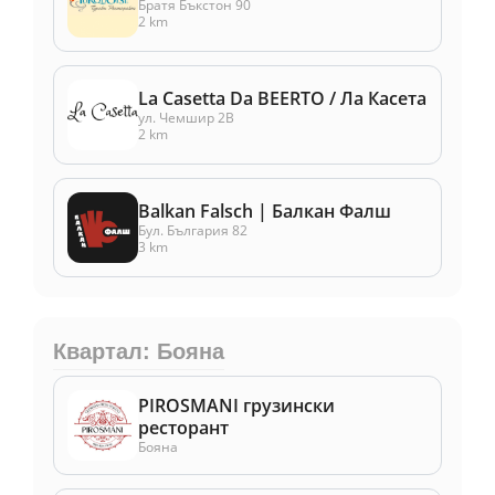
Братя Бъкстон 90
2 km
La Casetta Da BEERTO / Ла Касета
ул. Чемшир 2В
2 km
Balkan Falsch | Балкан Фалш
Бул. България 82
3 km
Квартал: Бояна
PIROSMANI грузински
ресторант
Бояна