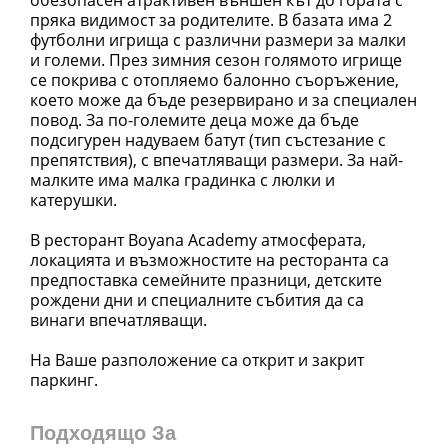
пряка видимост за родителите. В базата има 2
футболни игрища с различни размери за малки
и големи. През зимния сезон голямото игрище
се покрива с отопляемо балонно съоръжение,
което може да бъде резервирано и за специален
повод. За по-големите деца може да бъде
подсигурен надуваем батут (тип състезание с
препятствия), с впечатляващи размери. За най-
малките има малка градинка с люлки и
катерушки.
В ресторант Boyana Academy атмосферата,
локацията и възможностите на ресторанта са
предпоставка семейните празници, детските
рождени дни и специалните събития да са
винаги впечатляващи.
На Ваше разположение са открит и закрит
паркинг.
Подходящо За