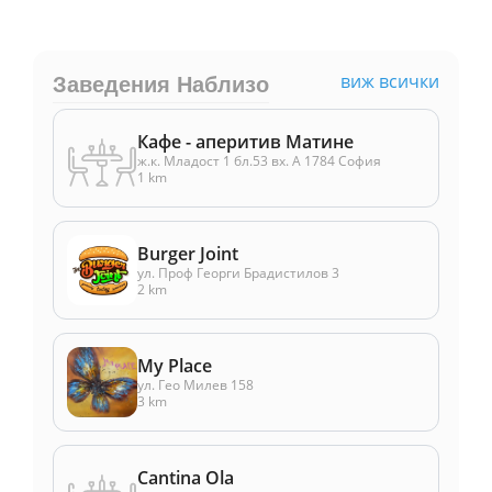
виж всички
Заведения Наблизо
Кафе - аперитив Матине
ж.к. Младост 1 бл.53 вх. А 1784 София
1 km
Burger Joint
ул. Проф Георги Брадистилов 3
2 km
My Place
ул. Гео Милев 158
3 km
Cantina Ola