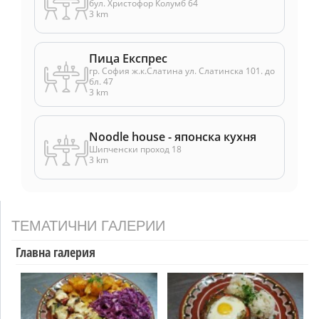
бул. Христофор Колумб 64
3 km
Пица Експрес
гр. София ж.к.Слатина ул. Слатинска 101. до
бл. 47
3 km
Noodle house - японска кухня
Шипченски проход 18
3 km
ТЕМАТИЧНИ ГАЛЕРИИ
Главна галерия