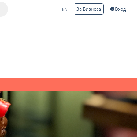
За Бизнеса
Вход
EN
Варна
ргас