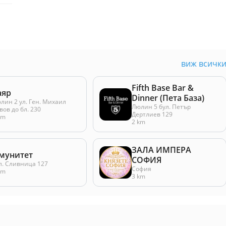
виж всичк
Fifth Base Bar &
аяр
Dinner (Пета База)
лин 2 ул. Ген. Михаил
Люлин 5 бул. Петър
вов до бл. 230
Дертлиев 129
km
2 km
ЗАЛА ИМПЕРА
мунитет
СОФИЯ
л. Сливница 127
София
km
3 km