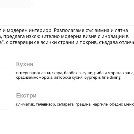
тил и модерен интериор. Разполагаме със зимна и лятна
а, предлага изключително модерна визия с иновации в
", с отварящи се всички страни и покрив, създава отлич
Кухня
и
интернационална, скара, барбекю, суши, риба и морска храна
средиземноморска, авторска кухня, бургери, fine dining
Екстри
климатик, телевизор, сепарета, градина, наргиле, обедно мен