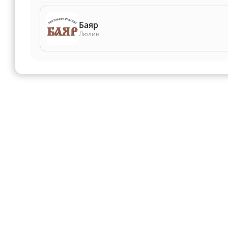
Баяр
Люлин