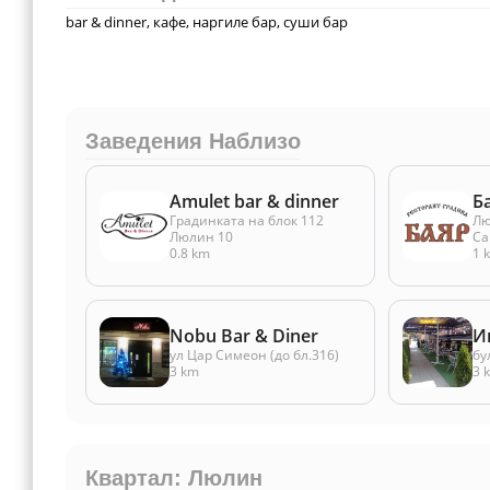
bar & dinner, кафе, наргиле бар, суши бар
Заведения Наблизо
Amulet bar & dinner
Б
Градинката на блок 112
Лю
Люлин 10
Са
0.8 km
1 
Nobu Bar & Diner
И
ул Цар Симеон (до бл.316)
бу
3 km
3 
Квартал: Люлин