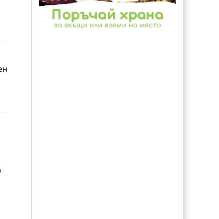
ен
,
ю