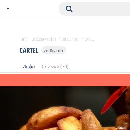
Избери Град
Zavedenia Начало
/
Заведения София
/
Bar & Dinner
/
CARTEL
София
CARTEL
bar & dinner
Пловдив
Варна
Инфо
Снимки (70)
СОФ
Бургас
В. Търново
Банско
Всички останали
Бан