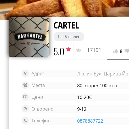
CARTEL
bar & dinner
5.0
17191
8
Адрес
Люлин Бул. Царица Йо
Места
80 вътре/ 100 вън
Цени
10-20€
Отворено
9-12
Телефон
0878887722