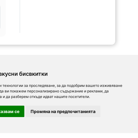
вкусни бисвкитки
и технологии за проследяване, за да подобрим вашето изживяване
 да ви покажем персонализирано съдържание и реклами, да
а и да разберем откъде идват нашите посетители.
азвам се
Промяна на предпочитанията