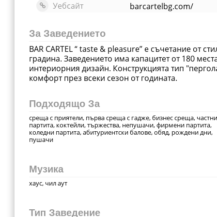
Уебсайт
barcartelbg.com/
За Заведението
BAR CARTEL “ taste & pleasure” е съчетание от с
градина. Завeдението има капацитет от 180 мест
интериорния дизайн. Конструкцията тип "пергола
комфорт през всеки сезон от годината.
Подходящо За
среща с приятели, първа среща с гадже, бизнес среща, частн
партита, коктейли, тържества, непушачи, фирмени партита,
коледни партита, абитуриентски балове, обяд, рождени дни,
пушачи
Музика
хаус, чил аут
Тип Заведение