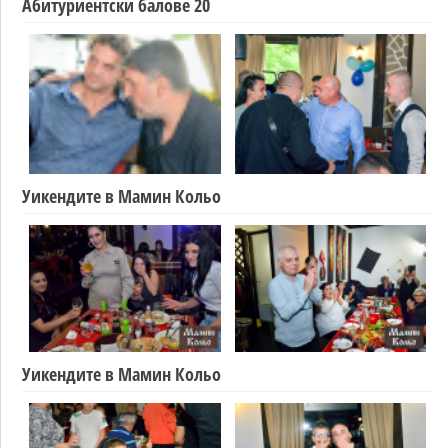
Абитуриентски балове 20
Уикендите в Мамин Кольо
Уикендите в Мамин Кольо