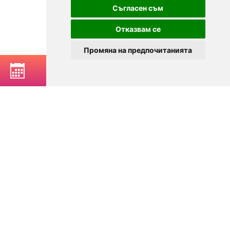
Съгласен съм
Отказвам се
Промяна на предпочитанията
РЕЗЕРВИРАЙ МАСА
© 2025
Zavedenia.bg - каталог за заведения София, Пловдив,
Варна, Банско. Актуална информация за заведенията в
България.
Изберете ресторант, бар, клуб, механа или пицария. Резервирайте маса
онлайн. Поръчайте храна за вкъщи. Вижте актуални оферти, събития,
дигитални менюта. Ресторанти за специални поводи, ресторанти с
различен тип кухня.