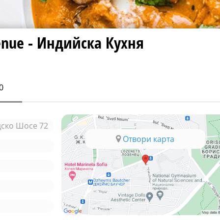
enue - Индийска Кухня
0
дско Шосе 72
Отвори карта