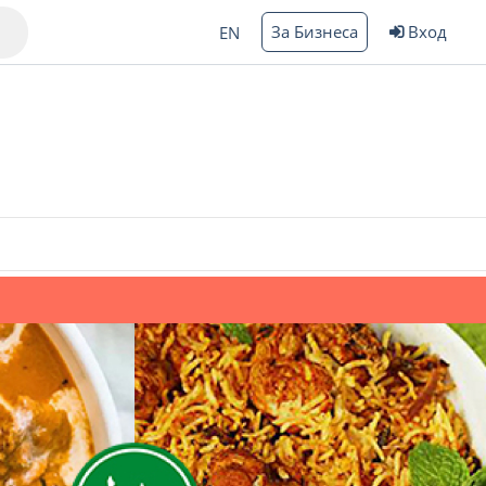
За Бизнеса
Вход
EN
Варна
ргас