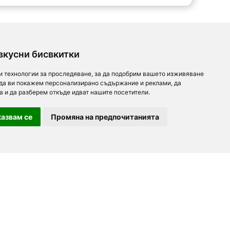
вкусни бисвкитки
и технологии за проследяване, за да подобрим вашето изживяване
 да ви покажем персонализирано съдържание и реклами, да
а и да разберем откъде идват нашите посетители.
азвам се
Промяна на предпочитанията