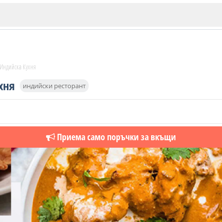
 Индийска Кухня
хня
индийски ресторант
ИЯ
В. Търново
Приема само поръчки за вкъщи
Бу
Пловдив
ско