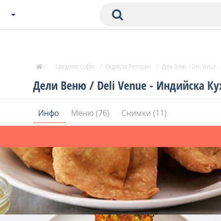
Избери Град
Zavedenia Начало
/
Заведения София
/
Индийски Ресторант
/
Дели Веню / Deli Venue -
София
Дели Веню / Deli Venue - Индийска Ку
Пловдив
Варна
Инфо
Меню (76)
Снимки (11)
СОФ
Бургас
В. Търново
Банско
Всички останали
Бан