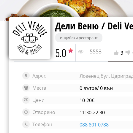
Дели Веню / Deli V
индийски ресторант
5.0
5553
3
Адрес
Лозенец бул. Царигра
Места
0 вътре/ 0 вън
Цени
10-20€
Отворено
11:30-22:30
Телефон
088 801 0788