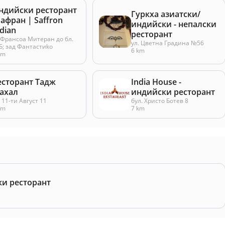
ндийски ресторант
Гуркха азиатски/
афран | Saffron
индийски - непалски
dian
ресторант
.Франсоа Митеран до бл.
ул. Цветна Градина №56
Б; зад Фантастиko
6 km
km
есторант Тадж
India House -
ахал
индийски ресторант
. 11-ти Август 11
бул. Христо Ботев 8
km
7 km
ки ресторант