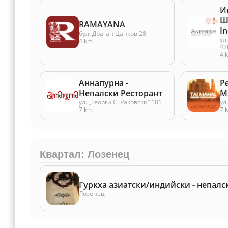
И
Ш
RAMAYANA
In
бул. Драган Цанков 28
ул
4 km
42
4 
Аннапурна -
Р
Непалски Ресторант
М
ул. „Георги С. Раковски“ 181
ул
7 km
7 
Квартал: Лозенец
Гуркха азиатски/индийски - непалс
Лозенец