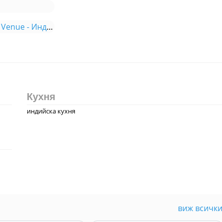
Меню Дели Веню / Deli Venue - Индийска Кухня
Кухня
индийска кухня
виж всичк