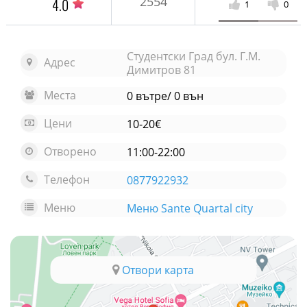
2554
4.0
1
0
Студентски Град бул. Г.М.
Адрес
Димитров 81
Места
0 вътре/ 0 вън
Цени
10-20€
Отворено
11:00-22:00
Телефон
0877922932
Меню
Меню Sante Quartal city
Отвори карта