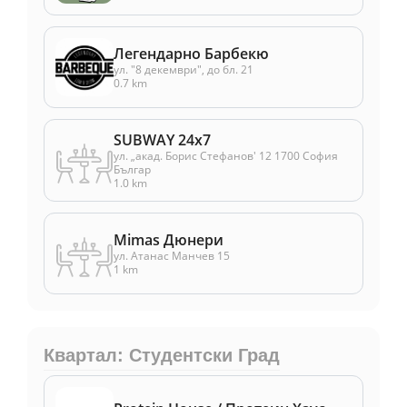
Легендарно Барбекю
ул. "8 декември", до бл. 21
0.7 km
SUBWAY 24x7
ул. „акад. Борис Стефанов' 12 1700 София
Българ
1.0 km
Mimas Дюнери
ул. Атанас Манчев 15
1 km
Квартал: Студентски Град