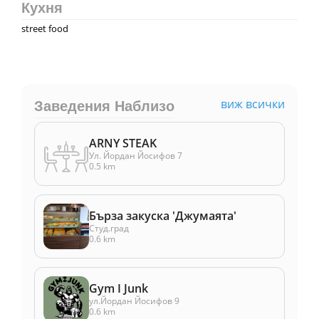
Кухня
street food
виж всички
Заведения Наблизо
ARNY STEAK
Ул. Йордан Йосифов 7
0.5 km
Бърза закуска 'Джумаята'
Студ.град
0.6 km
Gym I Junk
ул.Йордан Йосифов 9
0.6 km