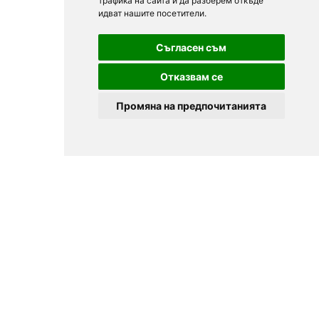
трафика на сайта и да разберем откъде
идват нашите посетители.
Съгласен съм
Отказвам се
Промяна на предпочитанията
© 2025
Zavedenia.bg - каталог за заведения София, Пловдив,
Варна, Банско. Актуална информация за заведенията в
България.
Изберете ресторант, бар, клуб, механа или пицария. Резервирайте маса