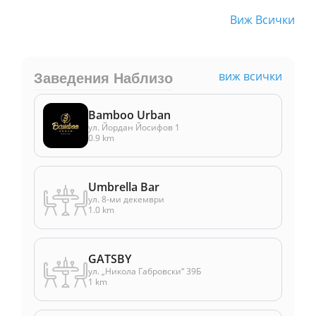
Виж Всички
виж всички
Заведения Наблизо
Bamboo Urban
ул. Йордан Йосифов 1
0.9 km
Umbrella Bar
ул. 8-ми декември
1.0 km
GATSBY
ул. „Никола Габровски“ 39Б
1 km