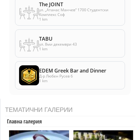
The JOINT
ул. „Атанас Манчев“ 1700 Студентски
Комплекс Соф
1 km
TABU
ул. 8ми декември 43
1 km
EDEM Greek Bar and Dinner
Д-р Любен Русев 6
1 km
ТЕМАТИЧНИ ГАЛЕРИИ
Главна галерия