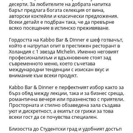
десерти. За любителите на добрата напитка
барът предлага богата селекция от вина,
авторски коктейли и класически предложения.
Всеки детайл е подбран така, че да превърне
всяко посещение в истинско преживяване.
Гордостта на Kabbo Bar & Dinner е шеф готвачът,
който е натрупал опит в престижен ресторант в
Холандия с 1 звезда Michelin. Именно неговият
професионализъм и вдъхновение стоят зад
съвременното меню, което съчетава
международни тенденции с изискан вкус и
внимание към всеки продукт.
Kabbo Bar & Dinner е перфектният избор както за
бърз обяд между лекции, така и за бизнес среща,
романтична вечеря или празненство с приятели.
Просторната и стилно обзаведена зала създава
уют и дискретност, а екипът се грижи за това
всеки гост да се почувства специален.
Близостта до Студентски град и удобният достъп