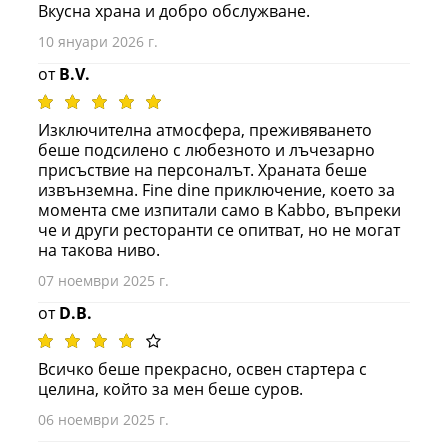
Вкусна храна и добро обслужване.
10 януари 2026 г.
от
B.V.
Изключителна атмосфера, преживяването
беше подсилено с любезното и лъчезарно
присъствие на персоналът. Храната беше
извънземна. Fine dine приключение, което за
момента сме изпитали само в Kabbo, въпреки
че и други ресторанти се опитват, но не могат
на такова ниво.
07 ноември 2025 г.
от
D.B.
Всичко беше прекрасно, освен стартера с
целина, който за мен беше суров.
06 ноември 2025 г.