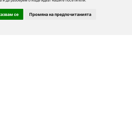
а и да разберем откъде идват нашите посетители.
азвам се
Промяна на предпочитанията
За партньори
За нас
Последвайте ни
Добави заведение
Дейност
Партньори
Контакти
order.bg
Реклама
For Investors
booky.bg
F.A.Q.
Digitalno Menu