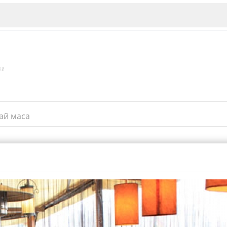
ки
ай маса
ИЯ
В. Търново
Бу
Пловдив
ско