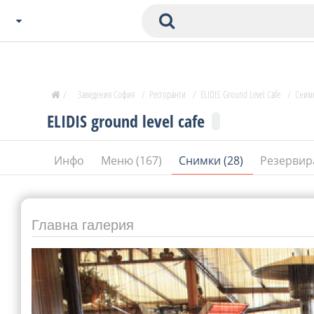
Избери Град
Zavedenia Начало
/
Заведения София
/
Ресторанти
/
ELIDIS Ground Level Cafe
/
Сним
София
ELIDIS ground level cafe
Пловдив
Варна
Инфо
Меню (167)
Снимки (28)
Резервир
СОФ
Бургас
В. Търново
Банско
Главна галерия
Всички останали
Бан