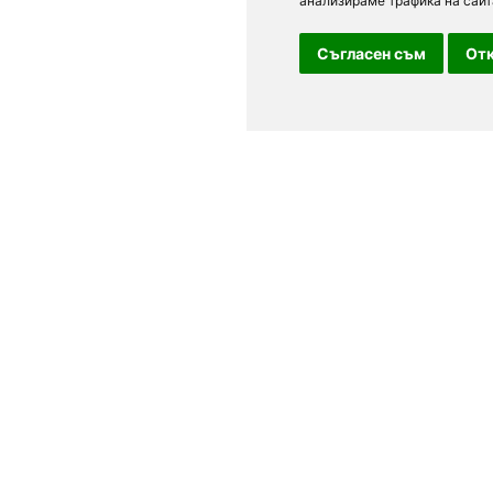
анализираме трафика на сайт
Съгласен съм
Отк
За посетители
в, Варна,
Условия за ползване
лгария.
Лични данни
 Резервирайте
Обратна връзка
ални оферти,
и поводи,