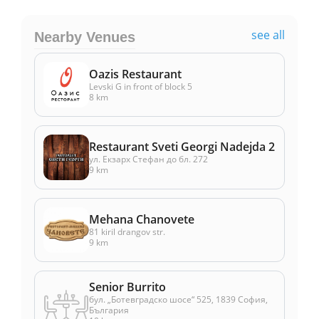
see all
Nearby Venues
Oazis Restaurant
Levski G in front of block 5
8 km
Restaurant Sveti Georgi Nadejda 2
ул. Екзарх Стефан до бл. 272
9 km
Mehana Chanovete
81 kiril drangov str.
9 km
Senior Burrito
бул. „Ботевградско шосе“ 525, 1839 София,
България