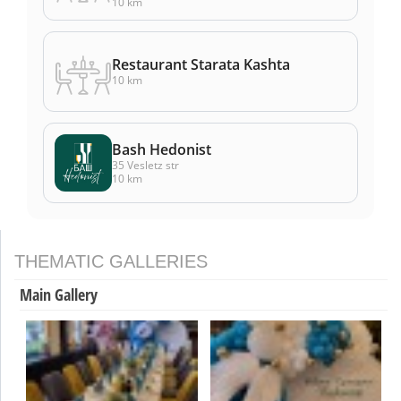
10 km
Restaurant Starata Kashta
10 km
Bash Hedonist
35 Vesletz str
10 km
THEMATIC GALLERIES
Main Gallery