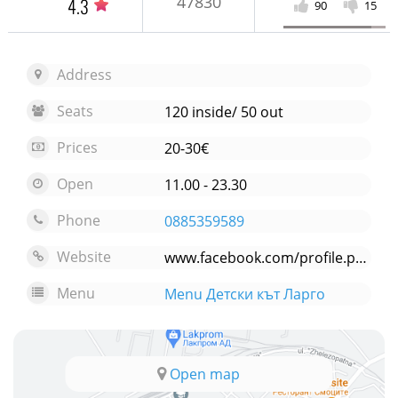
47830
4.3
90
15
Address
Seats
120 inside/ 50 out
Prices
20-30€
Open
11.00 - 23.30
Phone
0885359589
Website
www.facebook.com/profile.php?id=100052652664785
Menu
Menu Детски кът Ларго
Open map