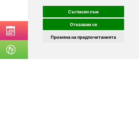
Съгласен съм
Отказвам се
BOOK A TABLE
Промяна на предпочитанията
ORDER FOOD
© 2025
Zavedenia.bg - online catalog for restaurants and bars in
Sofia, Plovdiv, Varna, Bansko
Choose a restaurant, bar, club, tavern, pizzeria. Book a table. See current
offers and events. Restaurants for special occasions, with different types
of cuisine.