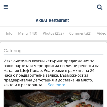
ARBAT Restaurant
Info
Menu (143)
Photos (252)
Comments(2)
Video
Catering
Изключително вкусни кетъринг предложения за
ваши партита и мероприятия по лични рецепти на
Наталия Шеф Повар. Реагираме в рамките на 24
часа с предварителна заявка. Възможност за
предварителна дегустация и доставка на място,
както и в ресторанта.
... See more